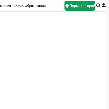
Пермский край
вления РБК
РБК Образование
редитные рейтинги
Франшизы
Газета
ок наличной валюты