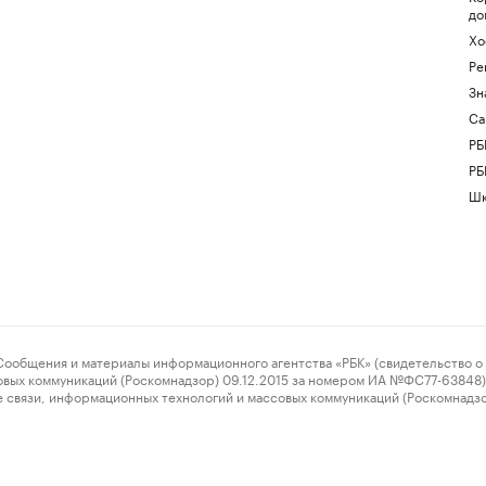
до
Хо
Ре
Зн
Са
РБ
РБ
Шк
ения и материалы информационного агентства «РБК» (свидетельство о 
овых коммуникаций (Роскомнадзор) 09.12.2015 за номером ИА №ФС77-63848) 
 связи, информационных технологий и массовых коммуникаций (Роскомнадз