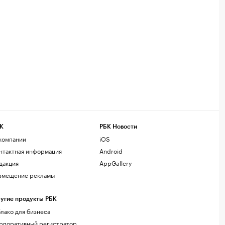
К
РБК Новости
компании
iOS
нтактная информация
Android
дакция
AppGallery
змещение рекламы
угие продукты РБК
лако для бизнеса
рпоративный регистратор