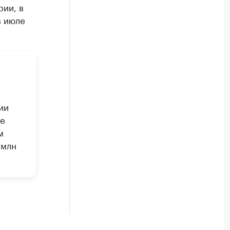
ии, в
в июле
ии
ие
м
 млн