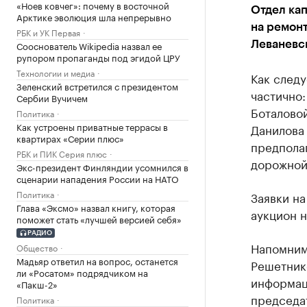
«Ноев ковчег»: почему в восточной
Отдел кап
Арктике эволюция шла непрерывно
на ремонт
РБК и УК Первая
Сооснователь Wikipedia назвал ее
Леваневск
рупором пропаганды под эгидой ЦРУ
Технологии и медиа
Как следу
Зеленский встретился с президентом
частично:
Сербии Вучичем
Боталовой
Политика
Как устроены приватные террасы в
Данилова 
квартирах «Серии плюс»
предполаг
РБК и ПИК Серия плюс
дорожной 
Экс-президент Финляндии усомнился в
сценарии нападения России на НАТО
Политика
Заявки на
Глава «Эксмо» назвал книгу, которая
аукцион н
поможет стать «лучшей версией себя»
РАДИО
Напомним
Общество
Мадьяр ответил на вопрос, останется
Решетнико
ли «Росатом» подрядчиком на
информац
«Пакш-2»
председа
Политика