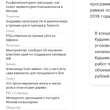
Росфинмониторинг рассказал, как
программу
помог выявить криптомошенников в
рамках по
Москве
2018 года
Политика
Андреева проиграла 34-й ракетке мира
в третьем круге турнира в Торонто
Спорт
В конц
РПЦ ответила на призыв уйти из
Кудымк
Африки
уголовн
Политика
Минпромторг сообщил об изучении
началь
властями идей по поддержке селлеров
Кудымк
WB
работ 
Бизнес
Александр Усик заявил, что у него есть
объеме
«два варианта» для прощального боя
рублей
Спорт
Что такое медленная жизнь и какую
роль в этом играет дерево
РБК и Старквуд
Метеоролог рассказала о погоде в
Москве на выходных
Общество