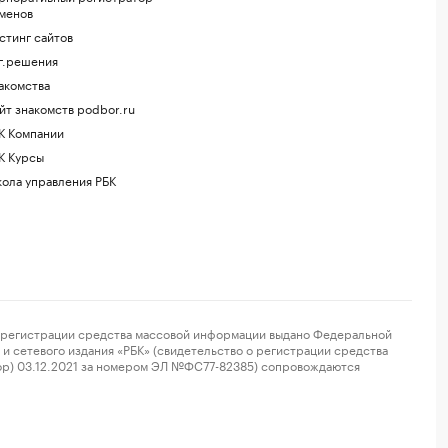
менов
стинг сайтов
г.решения
акомства
йт знакомств podbor.ru
К Компании
К Курсы
ола управления РБК
регистрации средства массовой информации выдано Федеральной
и сетевого издания «РБК» (свидетельство о регистрации средства
ор) 03.12.2021 за номером ЭЛ №ФС77-82385) сопровождаются