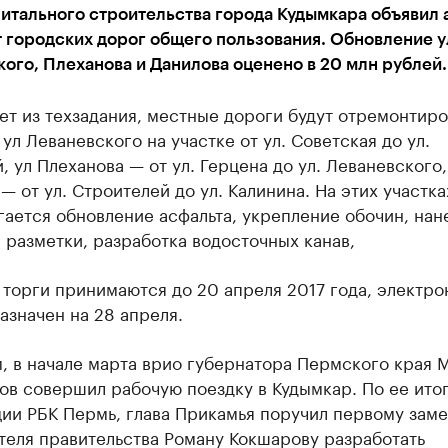
итального строительства города Кудымкара объявил 
 городских дорог общего пользования. Обновление 
ого, Плеханова и Данилова оценено в 20 млн рублей.
ет из техзадания, местные дороги будут отремонтир
 ул Леваневского на участке от ул. Советская до ул.
, ул Плеханова — от ул. Герцена до ул. Леваневского,
— от ул. Строителей до ул. Калинина. На этих участка
ается обновление асфальта, укрепление обочин, нан
разметки, разработка водосточных канав,
 торги принимаются до 20 апреля 2017 года, электр
азначен на 28 апреля.
, в начале марта врио губернатора Пермского края 
в совершил рабочую поездку в Кудымкар. По ее итог
ии РБК Пермь, глава Прикамья поручил первому зам
теля правительства Роману Кокшарову разработать