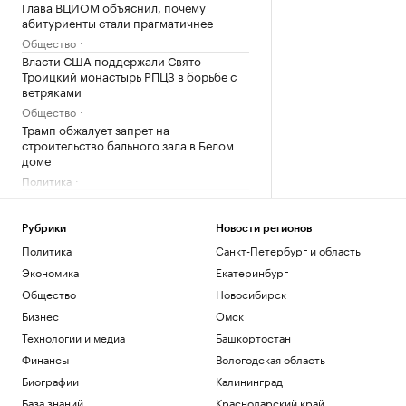
Глава ВЦИОМ объяснил, почему
абитуриенты стали прагматичнее
Общество
Власти США поддержали Свято-
Троицкий монастырь РПЦЗ в борьбе с
ветряками
Общество
Трамп обжалует запрет на
строительство бального зала в Белом
доме
Политика
Как выглядит портрет абитуриента в
2026 году. Видео РБК
Рубрики
Новости регионов
Общество
Политика
Санкт-Петербург и область
В США рассказали, как помогли
снарядам из Сербии попасть на
Экономика
Екатеринбург
Украину
Общество
Новосибирск
Политика
Бизнес
Омск
Загрузить еще
Технологии и медиа
Башкортостан
Финансы
Вологодская область
Биографии
Калининград
База знаний
Краснодарский край