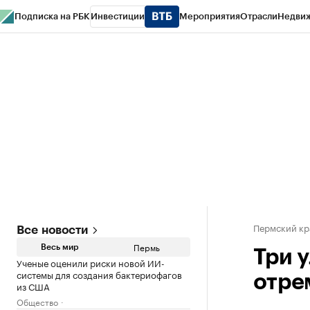
Подписка на РБК
Инвестиции
Мероприятия
Отрасли
Недви
РБК Курсы
РБК Life
Тренды
Визионеры
Национальные проекты
Горо
Спецпроекты СПб
Конференции СПб
Спецпроекты
Проверка конт
Пермский кр
Все новости
Пермь
Весь мир
Три 
Ученые оценили риски новой ИИ-
системы для создания бактериофагов
отре
из США
Общество