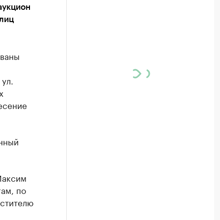
аукцион
улиц
ованы
 ул.
х
есение
онный
Максим
ам, по
естителю