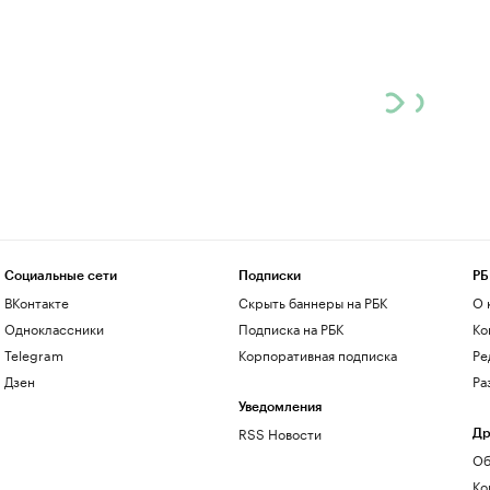
Социальные сети
Подписки
РБ
ВКонтакте
Скрыть баннеры на РБК
О 
Одноклассники
Подписка на РБК
Ко
Telegram
Корпоративная подписка
Ре
Дзен
Ра
Уведомления
RSS Новости
Др
Об
Ко