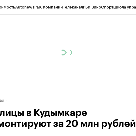
жимость
Autonews
РБК Компании
Телеканал
РБК Вино
Спорт
Школа упра
д
Стиль
Крипто
РБК Бизнес-среда
Дискуссионный клуб
Исследования
К
рагентов
Политика
Экономика
Бизнес
Технологии и медиа
Финансы
Рын
ай
улицы в Кудымкаре
монтируют за 20 млн рублей