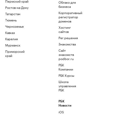
Пермский край
Облако для
бизнеса
Ростов-на-Дону
Корпоративный
Татарстан
регистратор
Тюмень
доменов
Черноземье
Хостинг
сайтов
Кавказ
Рег.решения
Карелия
Знакомства
Мурманск
Сайт
Приморский
знакомств
край
podbor.ru
РБК
Компании
РБК Курсы
Школа
управления
РБК
РБК
Новости
iOS