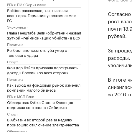
РБК и ПИК Серия плюс
Politico рассказало, как «газовая
Согласно
авантюра» Германии угрожает зиме в
рост вало
ЕС
Экономика
почти 13,
Глава Генштаба Великобритании назвал
рублей.
жуткой «геймификацию убийств» в ВСУ
Политика
За проше
Регбист японского клуба умер от
теплового удара
расходы: 
Спорт
увеличили
Фон дер Ляйен призвала перекрывать
доходы России «со всех сторон»
В итоге ч
Политика
Как выход на фондовый рынок изменил
снизилась
компании малого бизнеса
за 2016 г
РБК и МСП Банк
Обладатель Кубка Стэнли Кузнецов
подписал контракт с «Сибирью»
Спорт
В Абхазии во второй раз за неделю
произошло отключение электричества
Общество