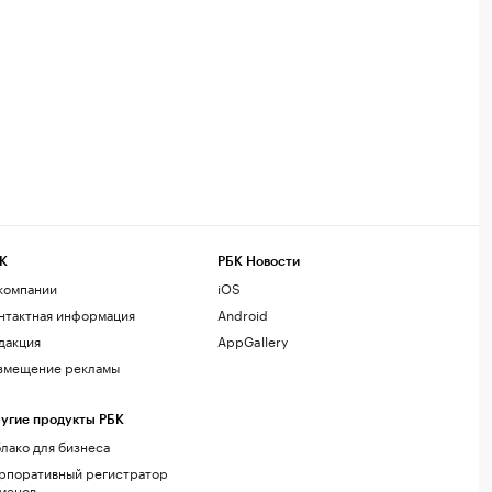
К
РБК Новости
компании
iOS
нтактная информация
Android
дакция
AppGallery
змещение рекламы
угие продукты РБК
лако для бизнеса
рпоративный регистратор
менов