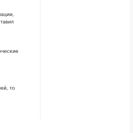
ации,
тавил
.
рческие
ей, то