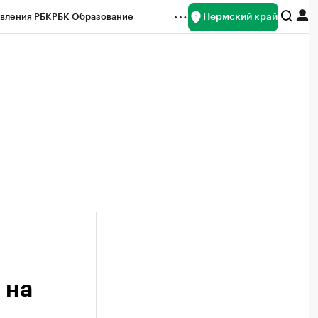
Пермский край
вления РБК
РБК Образование
редитные рейтинги
Франшизы
Газета
ок наличной валюты
 на