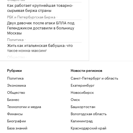
Как работает крупнейшая товарно-
сырьевая биржа страны
РБК и Петербургская Биржа
Двух девочек после атаки БПЛА под
Геленджиком доставили в больницу
Москвы
Политика
Жить как итальянская бабушка: что
такое нонна-максинг
Общество
В Геленджике закрыли все пляжи из-за
опасности атаки БПЛА
Рубрики
Новости регионов
Политика
Политика
Санкт-Петербург и область
Экономика
Екатеринбург
Загрузить еще
Общество
Новосибирск
Бизнес
Омск
Технологии и медиа
Башкортостан
Финансы
Вологодская область
Биографии
Калининград
База знаний
Краснодарский край