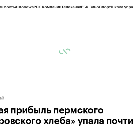
жимость
Autonews
РБК Компании
Телеканал
РБК Вино
Спорт
Школа упра
д
Стиль
Крипто
РБК Бизнес-среда
Дискуссионный клуб
Исследования
К
рагентов
Политика
Экономика
Бизнес
Технологии и медиа
Финансы
Рын
ай
ая прибыль пермского
ровского хлеба» упала почти