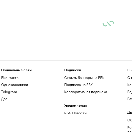
Социальные сети
Подписки
РБ
ВКонтакте
Скрыть баннеры на РБК
О 
Одноклассники
Подписка на РБК
Ко
Telegram
Корпоративная подписка
Ре
Дзен
Ра
Уведомления
RSS Новости
Др
Об
Ко
до