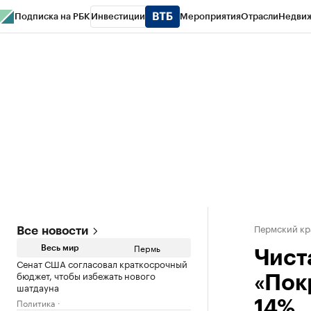
Подписка на РБК
Инвестиции
Мероприятия
Отрасли
Недви
РБК Курсы
РБК Life
Тренды
Визионеры
Национальные проекты
Горо
Спецпроекты СПб
Конференции СПб
Спецпроекты
Проверка конт
Пермский кр
Все новости
Пермь
Весь мир
Чист
Сенат США согласовал краткосрочный
бюджет, чтобы избежать нового
«Пок
шатдауна
Политика
14%