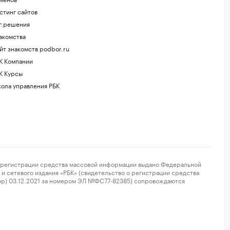
стинг сайтов
г.решения
акомства
йт знакомств podbor.ru
К Компании
К Курсы
ола управления РБК
регистрации средства массовой информации выдано Федеральной
и сетевого издания «РБК» (свидетельство о регистрации средства
ор) 03.12.2021 за номером ЭЛ №ФС77-82385) сопровождаются