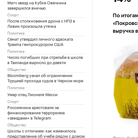
Матч звезд на Кубке Овечкина
завершился вничью
Спорт
По итогам
После столкновения дрона с НПЗ в
«Покровск
Ливии произошла утечка
выручка в
Политика
Сенат утвердил личного адвоката
Трампа генпрокурором США
Политика
Число погибших при стрельбе в школе
в Таиланде выросло до девяти
Общество
Bloomberg узнал об ограничении
Турцией прохода судов в Черном море
Политика
Умер отец Лионеля Месси
Спорт
Россиянина арестовали за
финансирование терроризма
«звездами» в Telegram
Общество
Школы с отличием: как изменилось
представление об учебе рядом с домом
Фото: domo