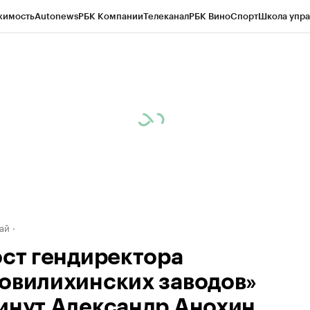
жимость
Autonews
РБК Компании
Телеканал
РБК Вино
Спорт
Школа упра
д
Стиль
Крипто
РБК Бизнес-среда
Дискуссионный клуб
Исследования
К
рагентов
Политика
Экономика
Бизнес
Технологии и медиа
Финансы
Рын
ай
ост гендиректора
овилихинских заводов»
инут Александр Анохин