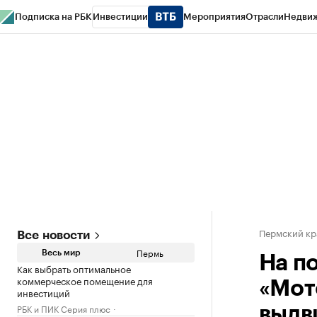
Подписка на РБК
Инвестиции
Мероприятия
Отрасли
Недви
РБК Курсы
РБК Life
Тренды
Визионеры
Национальные проекты
Горо
Спецпроекты СПб
Конференции СПб
Спецпроекты
Проверка конт
Пермский кр
Все новости
Пермь
Весь мир
На п
Как выбрать оптимальное
коммерческое помещение для
«Мот
инвестиций
РБК и ПИК Серия плюс
выдв