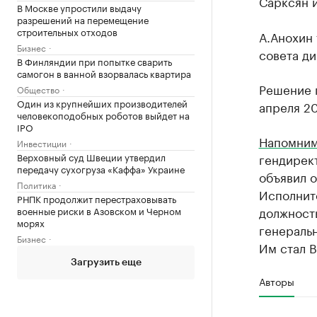
Сарксян и
В Москве упростили выдачу
разрешений на перемещение
строительных отходов
А.Анохин 
Бизнес
совета ди
В Финляндии при попытке сварить
самогон в ванной взорвалась квартира
Решение 
Общество
Один из крупнейших производителей
апреля 20
человекоподобных роботов выйдет на
IPO
Напомни
Инвестиции
Верховный суд Швеции утвердил
гендирект
передачу сухогруза «Каффа» Украине
объявил о
Политика
Исполните
РНПК продолжит перестраховывать
должность
военные риски в Азовском и Черном
морях
генераль
Бизнес
Им стал 
Загрузить еще
Авторы