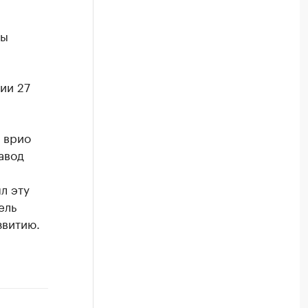
ны
ии 27
 врио
авод
л эту
ель
звитию.