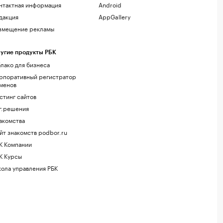
нтактная информация
Android
дакция
AppGallery
змещение рекламы
угие продукты РБК
лако для бизнеса
рпоративный регистратор
менов
стинг сайтов
г.решения
акомства
йт знакомств podbor.ru
К Компании
К Курсы
ола управления РБК