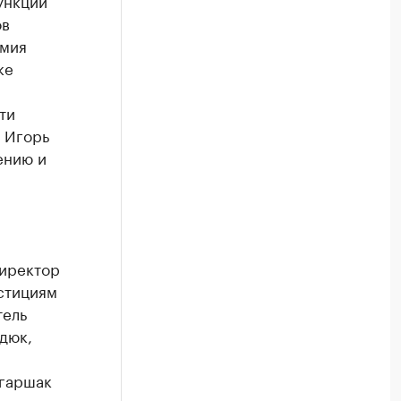
ункции
ов
имия
ке
ти
 Игорь
ению и
директор
стициям
тель
дюк,
гаршак