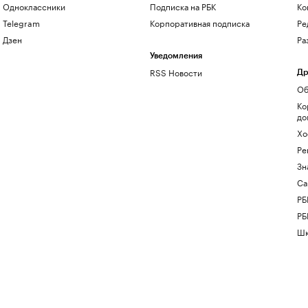
Одноклассники
Подписка на РБК
Ко
Telegram
Корпоративная подписка
Ре
Дзен
Ра
Уведомления
RSS Новости
Др
Об
Ко
до
Хо
Ре
Зн
Са
РБ
РБ
Шк