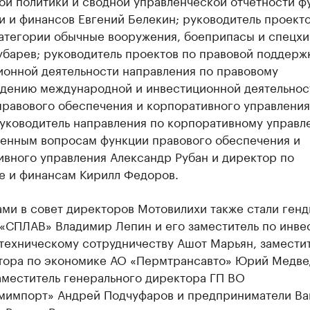
ой политики и сводной управленческой отчетности ф
 и финансов Евгений Белекин;​ руководитель проект
атегории обычные вооружения, боеприпасы и спецх
убарев; руководитель проектов по правовой поддерж
ионной деятельности направления по правовому
дению международной и инвестиционной деятельнос
правового обеспечения и корпоративного управления
руководитель направления по корпоративному управл
енным вопросам функции правового обеспечения и
ивного управления Александр Рубан и директор по
е и финансам Кирилл Федоров.
ами в совет директоров Мотовилихи также стали ген
«СПЛАВ» Владимир Лепин и его заместитель по инве
-техническому сотрудничеству Ашот Марьян, замести
тора по экономике АО «Пермтрансавто» Юрий Медве
аместитель генерального директора ГП ВО
мимпорт» Андрей Подчуфаров и предприниматели Ва