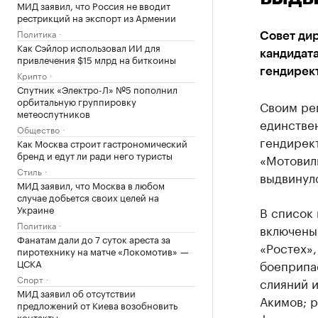
МИД заявил, что Россия не вводит
рестрикций на экспорт из Армении
Политика
Совет ди
Как Сэйлор использовал ИИ для
кандидата
привлечения $15 млрд на биткоины
гендирек
Крипто
Спутник «Электро-Л» №5 пополнил
орбитальную группировку
Своим ре
метеоспутников
единствен
Общество
гендирек
Как Москва строит гастрономический
бренд и едут ли ради него туристы
«Мотовил
Стиль
выдвинул
МИД заявил, что Москва в любом
случае добьется своих целей на
Украине
В список 
Политика
включены
Фанатам дали до 7 суток ареста за
«Ростех»
пиротехнику на матче «Локомотив» —
ЦСКА
боеприпа
Спорт
слияний 
МИД заявил об отсутствии
Акимов; 
предложений от Киева возобновить
контакты