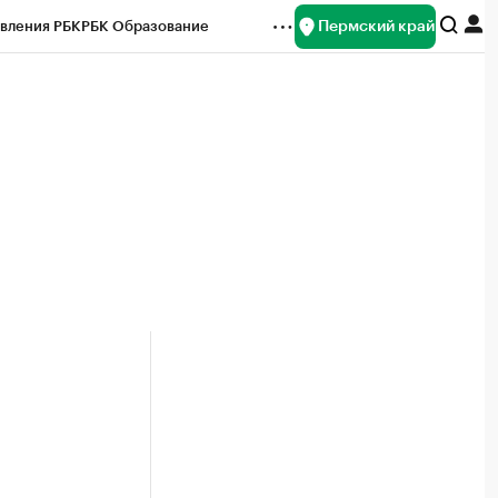
Пермский край
вления РБК
РБК Образование
редитные рейтинги
Франшизы
Газета
ок наличной валюты