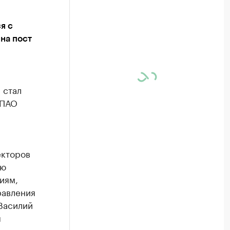
я с
 на пост
 стал
 ПАО
екторов
ию
иям,
равления
Василий
я