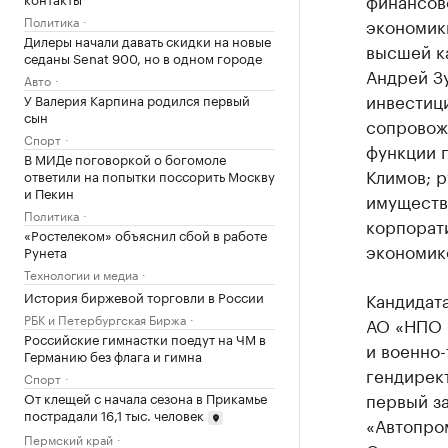
финансов
Политика
экономики
Дилеры начали давать скидки на новые
высшей к
седаны Senat 900, но в одном городе
Андрей З
Авто
инвестиц
У Валерия Карпина родился первый
сын
сопровож
Спорт
функции 
В МИДе поговоркой о богомоле
Климов; 
ответили на попытки поссорить Москву
и Пекин
имуществ
Политика
корпорат
«Ростелеком» объяснил сбой в работе
экономик
Рунета
Технологии и медиа
История биржевой торговли в России
Кандидат
РБК и Петербургская Биржа
АО «НПО 
Российские гимнастки поедут на ЧМ в
и военно
Германию без флага и гимна
гендирек
Спорт
первый з
От клещей с начала сезона в Прикамье
пострадали 16,1 тыс. человек
«Автопро
Пермский край