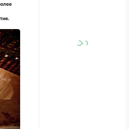
более
тие.