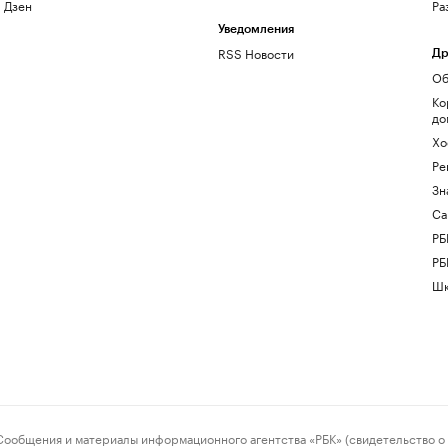
Дзен
Ра
Уведомления
RSS Новости
Др
Об
Ко
до
Хо
Ре
Зн
Са
РБ
РБ
Шк
ения и материалы информационного агентства «РБК» (свидетельство о 