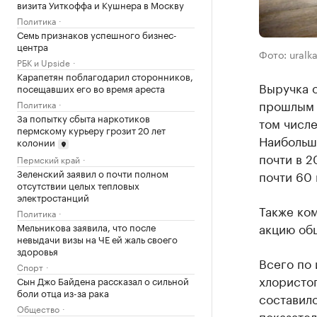
визита Уиткоффа и Кушнера в Москву
Политика
Семь признаков успешного бизнес-
центра
Фото: uralk
РБК и Upside
Карапетян поблагодарил сторонников,
Выручка о
посещавших его во время ареста
прошлым п
Политика
За попытку сбыта наркотиков
том числе
пермскому курьеру грозит 20 лет
Наибольши
колонии
почти в 
Пермский край
Зеленский заявил о почти полном
почти 60 
отсутствии целых тепловых
электростанций
Также ком
Политика
акцию общ
Мельникова заявила, что после
невыдачи визы на ЧЕ ей жаль своего
здоровья
Всего по 
Спорт
хлористог
Сын Джо Байдена рассказал о сильной
боли отца из-за рака
составило
Общество
показател