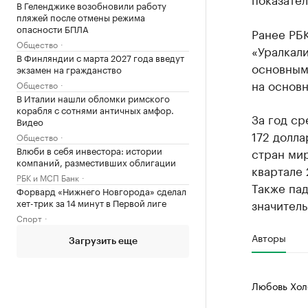
В Геленджике возобновили работу
пляжей после отмены режима
опасности БПЛА
Ранее РБ
Общество
«Уралкали
В Финляндии с марта 2027 года введут
основным
экзамен на гражданство
на основн
Общество
В Италии нашли обломки римского
корабля с сотнями античных амфор.
За год ср
Видео
172 долла
Общество
Влюби в себя инвестора: истории
стран ми
компаний, разместивших облигации
квартале 
РБК и МСП Банк
Также пад
Форвард «Нижнего Новгорода» сделал
хет-трик за 14 минут в Первой лиге
значител
Спорт
Авторы
Загрузить еще
Любовь Хол