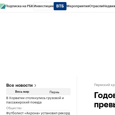
Подписка на РБК
Инвестиции
Мероприятия
Отрасли
Недви
РБК Курсы
РБК Life
Тренды
Визионеры
Национальные проекты
Горо
Спецпроекты СПб
Конференции СПб
Спецпроекты
Проверка конт
Пермский кр
Все новости
Пермь
Весь мир
Годо
В Хорватии столкнулись грузовой и
пассажирский поезда
прев
Общество
Футболист «Акрона» установил рекорд