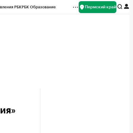
Пермский край
вления РБК
РБК Образование
редитные рейтинги
Франшизы
Газета
ок наличной валюты
лия»