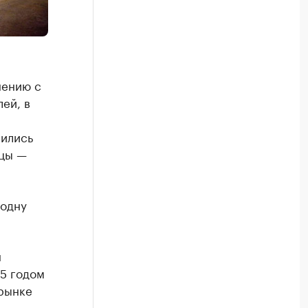
нению с
ей, в
чились
ицы —
 одну
н
15 годом
 рынке