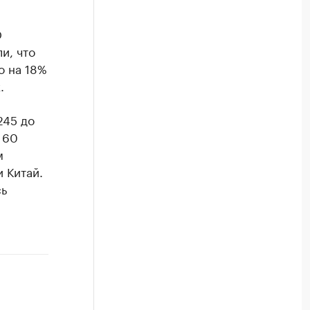
О
и, что
о на 18%
.
245 до
 60
м
 Китай.
сь