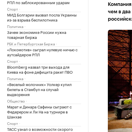
РПЛ по заблокированным ударам
Компания 
Спорт
чем в два
МИД Болгарии вызвал посла Украины
из-за взрыва беспилотника
российск
Политика
Зачем экономике России нужна
товарная биржа
РБК и Петербургская Биржа
«Локомотив» сыграл нулевую ничью с
аутсайдером РПЛ
Спорт
Bloomberg назвал три выхода для
Киева на фоне дефицита ракет ПВО
Политика
«Веселый молочник» Уолкер купил
билеты в Стамбул на случай
выдворения
Общество
Марат и Динара Сафины сыграют с
Федерером и Ли На на турнире в
Шанхае
Спорт
ТАСС узнал о возможности скорого