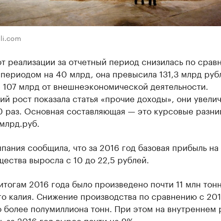
ali.com
т реализации за отчетный период снизилась по срав
ериодом на 40 млрд, она превысила 131,3 млрд рубл
 107 млрд от внешнеэкономической деятельности.
й рост показала статья «прочие доходы», они увели
20 раз. Основная составляющая — это курсовые разн
млрд.руб.
пания сообщила, что за 2016 год базовая прибыль на
ества выросла с 10 до 22,5 рублей.
итогам 2016 года было произведено почти 11 млн тон
о калия. Снижение производства по сравнению с 20
 более полумиллиона тонн. При этом на внутреннем
ь за 2016 год вырос почти на 9%.