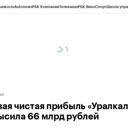
жимость
Autonews
РБК Компании
Телеканал
РБК Вино
Спорт
Школа упра
д
Стиль
Крипто
РБК Бизнес-среда
Дискуссионный клуб
Исследования
К
рагентов
Политика
Экономика
Бизнес
Технологии и медиа
Финансы
Рын
ай
вая чистая прибыль «Уралка
ысила 66 млрд рублей