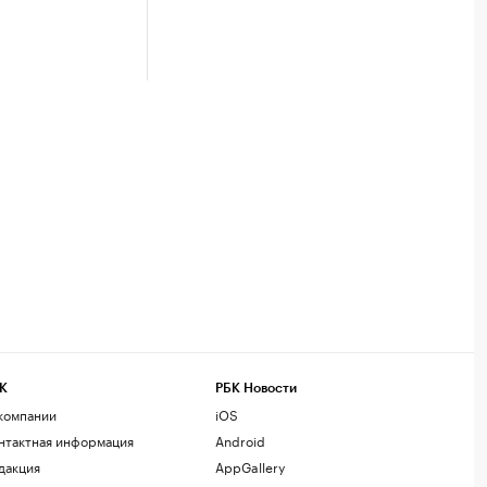
К
РБК Новости
компании
iOS
нтактная информация
Android
дакция
AppGallery