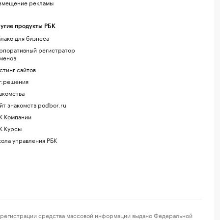
змещение рекламы
угие продукты РБК
лако для бизнеса
рпоративный регистратор
менов
стинг сайтов
г.решения
акомства
йт знакомств podbor.ru
К Компании
К Курсы
ола управления РБК
регистрации средства массовой информации выдано Федеральной