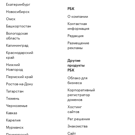
Екатеринбург
РБК
Новосибирск
О компании
Омск
Контактная
Башкортостан
информация
Вологодская
Редакция
область
Размещение
Калининград
рекламы
Краснодарский
край
Другие
Нижний
продукты
Новгород
РБК
Пермский край
Облако для
бизнеса
Ростов-на-Дону
Корпоративный
Татарстан
регистратор
Тюмень
доменов
Черноземье
Хостинг
сайтов
Кавказ
Рег.решения
Карелия
Знакомства
Мурманск
Сайт
Приморский