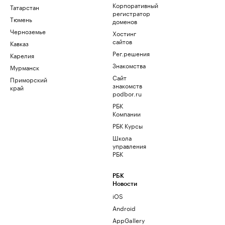
Корпоративный
Татарстан
регистратор
Тюмень
доменов
Черноземье
Хостинг
сайтов
Кавказ
Рег.решения
Карелия
Знакомства
Мурманск
Сайт
Приморский
знакомств
край
podbor.ru
РБК
Компании
РБК Курсы
Школа
управления
РБК
РБК
Новости
iOS
Android
AppGallery