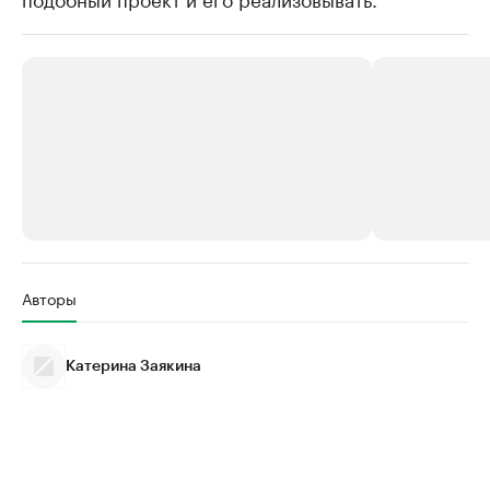
РБК Компании
РБК Компании
Авторы
Крупнейшие производители и
Страховые к
продавцы медийной продукции
присутствую
Катерина Заякина
Ознакомьтесь с информацией в каталоге
Посмотрите в ката