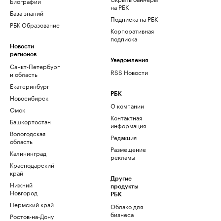
Биографии
на РБК
База знаний
Подписка на РБК
РБК Образование
Корпоративная
подписка
Новости
регионов
Уведомления
Санкт-Петербург
RSS Новости
и область
Екатеринбург
РБК
Новосибирск
О компании
Омск
Контактная
Башкортостан
информация
Вологодская
Редакция
область
Размещение
Калининград
рекламы
Краснодарский
край
Другие
Нижний
продукты
Новгород
РБК
Пермский край
Облако для
бизнеса
Ростов-на-Дону