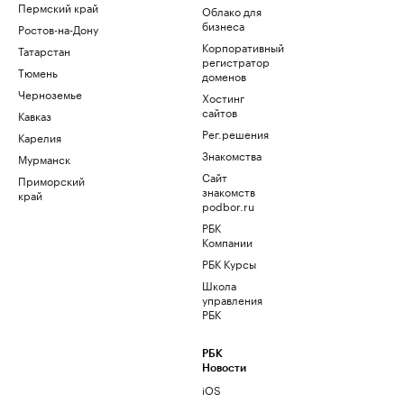
Пермский край
Облако для
бизнеса
Ростов-на-Дону
Корпоративный
Татарстан
регистратор
Тюмень
доменов
Черноземье
Хостинг
сайтов
Кавказ
Рег.решения
Карелия
Знакомства
Мурманск
Сайт
Приморский
знакомств
край
podbor.ru
РБК
Компании
РБК Курсы
Школа
управления
РБК
РБК
Новости
iOS