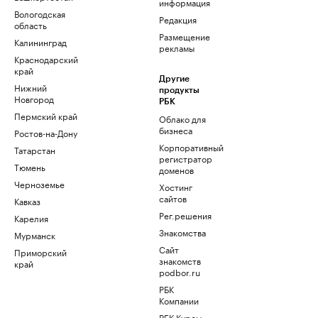
информация
Вологодская
Редакция
область
Размещение
Калининград
рекламы
Краснодарский
край
Другие
Нижний
продукты
Новгород
РБК
Пермский край
Облако для
бизнеса
Ростов-на-Дону
Корпоративный
Татарстан
регистратор
Тюмень
доменов
Черноземье
Хостинг
сайтов
Кавказ
Рег.решения
Карелия
Знакомства
Мурманск
Сайт
Приморский
знакомств
край
podbor.ru
РБК
Компании
РБК Курсы