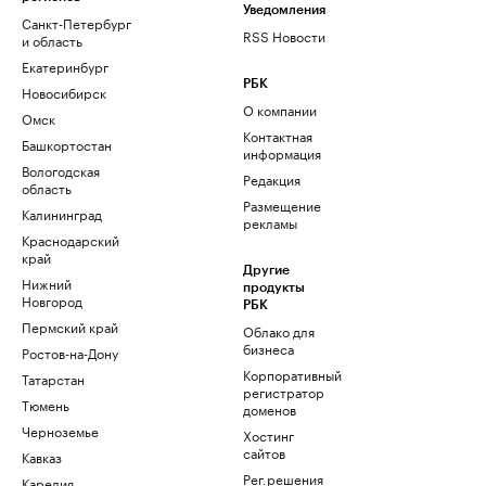
Уведомления
Санкт-Петербург
RSS Новости
и область
Екатеринбург
РБК
Новосибирск
О компании
Омск
Контактная
Башкортостан
информация
Вологодская
Редакция
область
Размещение
Калининград
рекламы
Краснодарский
край
Другие
Нижний
продукты
Новгород
РБК
Пермский край
Облако для
бизнеса
Ростов-на-Дону
Корпоративный
Татарстан
регистратор
Тюмень
доменов
Черноземье
Хостинг
сайтов
Кавказ
Рег.решения
Карелия