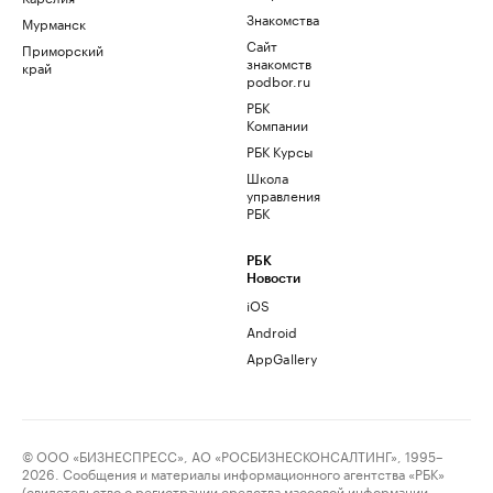
Знакомства
Мурманск
Сайт
Приморский
знакомств
край
podbor.ru
РБК
Компании
РБК Курсы
Школа
управления
РБК
РБК
Новости
iOS
Android
AppGallery
© ООО «БИЗНЕСПРЕСС», АО «РОСБИЗНЕСКОНСАЛТИНГ», 1995–
2026. Сообщения и материалы информационного агентства «РБК»
(свидетельство о регистрации средства массовой информации