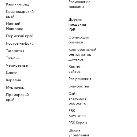
Размещение
Калининград
рекламы
Краснодарский
край
Другие
Нижний
продукты
Новгород
РБК
Пермский край
Облако для
бизнеса
Ростов-на-Дону
Корпоративный
Татарстан
регистратор
Тюмень
доменов
Черноземье
Хостинг
сайтов
Кавказ
Рег.решения
Карелия
Знакомства
Мурманск
Сайт
Приморский
знакомств
край
podbor.ru
РБК
Компании
РБК Курсы
Школа
управления