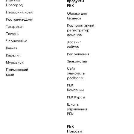
продукты
Новгород
РБК
Пермский край
Облако для
бизнеса
Ростов-на-Дону
Корпоративный
Татарстан
регистратор
Тюмень
доменов
Черноземье
Хостинг
сайтов
Кавказ
Рег.решения
Карелия
Знакомства
Мурманск
Сайт
Приморский
знакомств
край
podbor.ru
РБК
Компании
РБК Курсы
Школа
управления
РБК
РБК
Новости