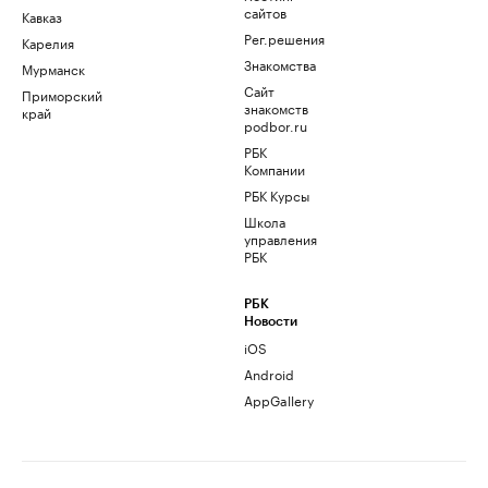
сайтов
Кавказ
Рег.решения
Карелия
Знакомства
Мурманск
Сайт
Приморский
знакомств
край
podbor.ru
РБК
Компании
РБК Курсы
Школа
управления
РБК
РБК
Новости
iOS
Android
AppGallery