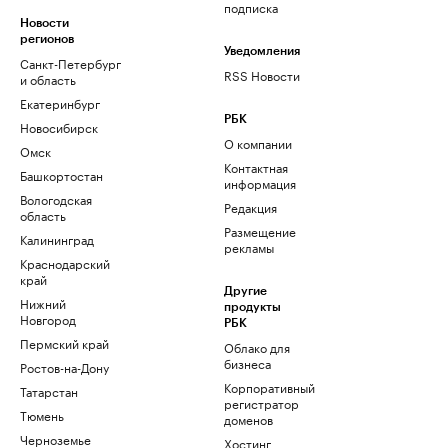
подписка
Новости
регионов
Уведомления
Санкт-Петербург
RSS Новости
и область
Екатеринбург
РБК
Новосибирск
О компании
Омск
Контактная
Башкортостан
информация
Вологодская
Редакция
область
Размещение
Калининград
рекламы
Краснодарский
край
Другие
Нижний
продукты
Новгород
РБК
Пермский край
Облако для
бизнеса
Ростов-на-Дону
Корпоративный
Татарстан
регистратор
Тюмень
доменов
Черноземье
Хостинг