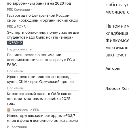
по зарубежным банкам на 2026 год
работы у
РБК Компании
месяцев 
Гастрогид по Центральной России:
сыры, крокодилы и органический сидр
Напомни
РБК и РСХБ
кладбища
Эксперты объяснили, почему жилье для
студентов надо было искать «вчера»
Жилкомсе
РАДИО
максималь
Недвижимость
заключен 
Пашинян заявил о понимании
невозможности членства сразу в ЕС и
ЕАЭС
Авторы
Политика
Иран предложил запретить проход
судов США через Ормузский пролив
Политика
Любовь Хол
Корпоративный налог в ОАЭ: как не
повторить фатальные ошибки 2025
года
Подписка на РБК
Инвесторы вложили рекордные ₽33,7
млрд в фонды денежного рынка в июле
Инвестиции