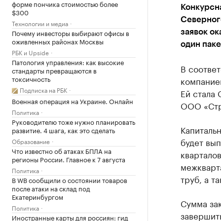
форме пончика стоимостью более
Конкурсн
$300
Северног
Технологии и медиа
Почему инвесторы выбирают офисы в
заявок ок
оживленных районах Москвы
один паке
РБК и Upside
Патология управления: как высокие
В соответ
стандарты превращаются в
токсичность
компанией
Подписка на РБК
Ей стала 
Военная операция на Украине. Онлайн
ООО «Стр
Политика
Руководителю тоже нужно планировать
Капиталь
развитие. 4 шага, как это сделать
будет вы
Образование
Что известно об атаках БПЛА на
кварталов
регионы России. Главное к 7 августа
межкварта
Политика
труб, а т
В WB сообщили о состоянии товаров
после атаки на склад под
Екатеринбургом
Сумма зак
Политика
завершить
Иностранные карты для россиян: гид