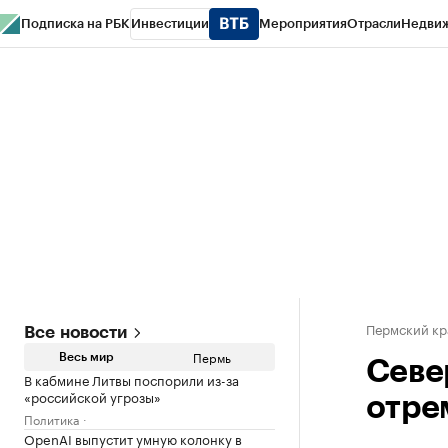
Подписка на РБК
Инвестиции
Мероприятия
Отрасли
Недви
РБК Курсы
РБК Life
Тренды
Визионеры
Национальные проекты
Горо
Спецпроекты СПб
Конференции СПб
Спецпроекты
Проверка конт
Пермский кр
Все новости
Пермь
Весь мир
Севе
В кабмине Литвы поспорили из-за
«российской угрозы»
отре
Политика
OpenAI выпустит умную колонку в