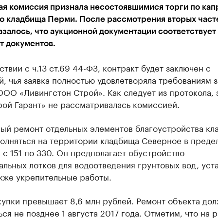
ая комиссия признала несостоявшимися торги по кап
о кладбища Перми. После рассмотрения вторых част
азалось, что аукционной документации соответствует
т документов.
ствии с ч.13 ст.69 44-ФЗ, контракт будет заключен с
, чья заявка полностью удовлетворяла требованиям з
ООО «Ливингстон Строй». Как следует из протокола, 
ой Гарант» не рассматривалась комиссией.
ный ремонт отдельных элементов благоустройства кл
полняться на территории кладбища Северное в преде
 с 151 по 330. Он предполагает обустройство
льных лотков для водоотведения грунтовых вод, уст
акже укрепительные работы.
упки превышает 8,6 млн рублей. Ремонт объекта до
ся не позднее 1 августа 2017 года. Отметим, что на р