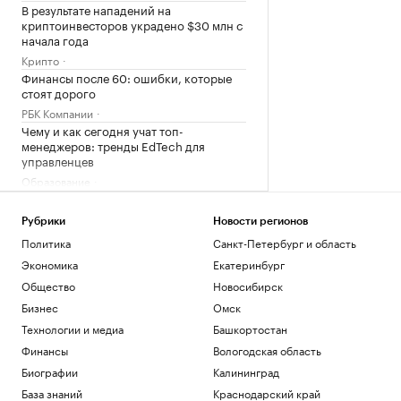
В результате нападений на
криптоинвесторов украдено $30 млн с
начала года
Крипто
Финансы после 60: ошибки, которые
стоят дорого
РБК Компании
Чему и как сегодня учат топ-
менеджеров: тренды EdTech для
управленцев
Образование
«Газпром бытовые системы» перенёс
юридический адрес в Пермский край
Рубрики
Новости регионов
Политика
Санкт-Петербург и область
Пермский край
Экономика
Екатеринбург
Россияне борются с тревожностью в
конных клубах. Как устроен их бизнес
Общество
Новосибирск
Подписка на РБК
Бизнес
Омск
Технологии и медиа
Башкортостан
Загрузить еще
Финансы
Вологодская область
Биографии
Калининград
База знаний
Краснодарский край