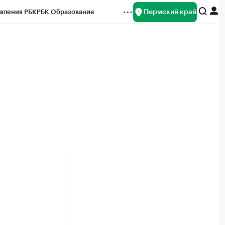
Пермский край
вления РБК
РБК Образование
редитные рейтинги
Франшизы
Газета
ок наличной валюты