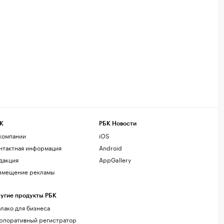
К
РБК Новости
компании
iOS
нтактная информация
Android
дакция
AppGallery
змещение рекламы
угие продукты РБК
лако для бизнеса
рпоративный регистратор