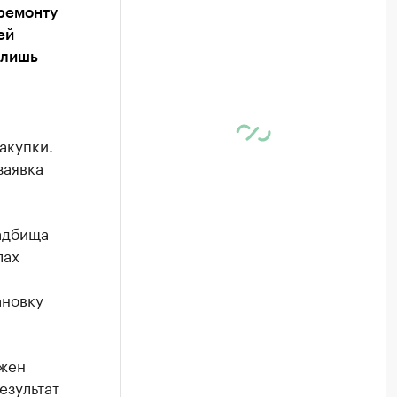
ремонту
ей
 лишь
акупки.
заявка
адбища
лах
ановку
лжен
езультат