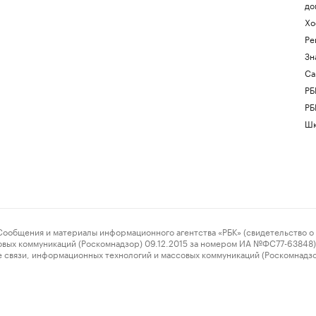
до
Хо
Ре
Зн
Са
РБ
РБ
Шк
ения и материалы информационного агентства «РБК» (свидетельство о 
овых коммуникаций (Роскомнадзор) 09.12.2015 за номером ИА №ФС77-63848) 
 связи, информационных технологий и массовых коммуникаций (Роскомнадз