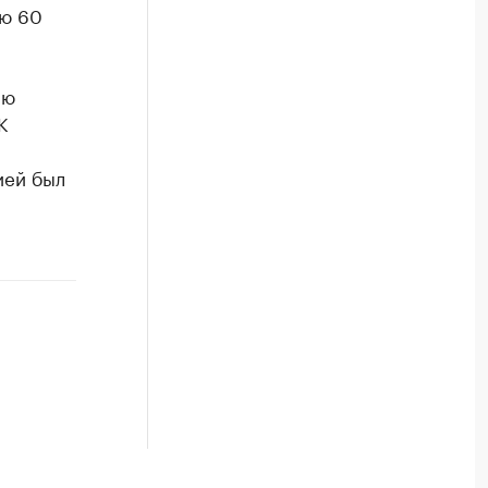
ью 60
ию
К
ией был