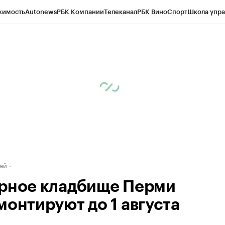
жимость
Autonews
РБК Компании
Телеканал
РБК Вино
Спорт
Школа упра
д
Стиль
Крипто
РБК Бизнес-среда
Дискуссионный клуб
Исследования
К
рагентов
Политика
Экономика
Бизнес
Технологии и медиа
Финансы
Рын
ай
рное кладбище Перми
монтируют до 1 августа