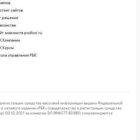
менов
стинг сайтов
г.решения
акомства
йт знакомств podbor.ru
К Компании
К Курсы
ола управления РБК
регистрации средства массовой информации выдано Федеральной
и сетевого издания «РБК» (свидетельство о регистрации средства
ор) 03.12.2021 за номером ЭЛ №ФС77-82385) сопровождаются