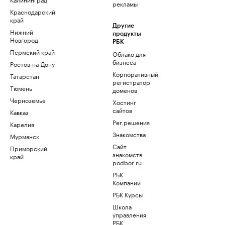
рекламы
Краснодарский
край
Другие
Нижний
продукты
Новгород
РБК
Пермский край
Облако для
бизнеса
Ростов-на-Дону
Корпоративный
Татарстан
регистратор
Тюмень
доменов
Черноземье
Хостинг
сайтов
Кавказ
Рег.решения
Карелия
Знакомства
Мурманск
Сайт
Приморский
знакомств
край
podbor.ru
РБК
Компании
РБК Курсы
Школа
управления
РБК