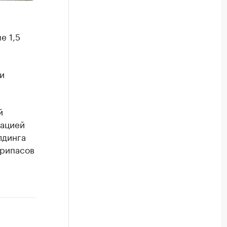
е 1,5
и
й
рацией
лдинга
припасов