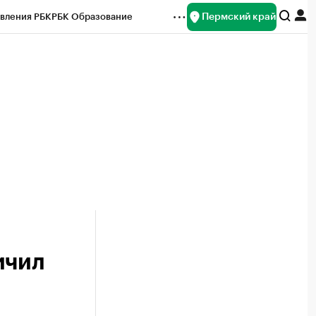
Пермский край
вления РБК
РБК Образование
редитные рейтинги
Франшизы
Газета
ок наличной валюты
ичил