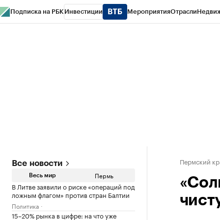
Подписка на РБК
Инвестиции
Мероприятия
Отрасли
Недви
РБК Курсы
РБК Life
Тренды
Визионеры
Национальные проекты
Горо
Спецпроекты СПб
Конференции СПб
Спецпроекты
Проверка конт
Пермский кр
Все новости
Пермь
Весь мир
«Сол
В Литве заявили о риске «операций под
ложным флагом» против стран Балтии
чист
Политика
15–20% рынка в цифре: на что уже