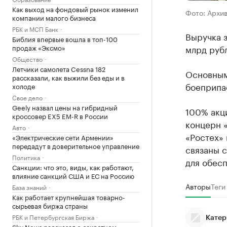
Как выход на фондовый рынок изменил
Фото: Архи
компании малого бизнеса
РБК и МСП Банк
Выручка з
Библия впервые вошла в топ-100
продаж «Эксмо»
млрд рубл
Общество
Летчики самолета Cessna 182
Основным
рассказали, как выжили без еды и в
боеприпа
холоде
Свое дело
Geely назвал цены на гибридный
100% акц
кроссовер EX5 EM-R в России
концерн 
Авто
«Ростех» 
«Электрические сети Армении»
передадут в доверительное управление
связаны 
Политика
для обес
Санкции: что это, виды, как работают,
влияние санкций США и ЕС на Россию
Авторы
Теги
База знаний
Как работает крупнейшая товарно-
сырьевая биржа страны
РБК и Петербургская Биржа
Катер
Sky News рассказал о секретном