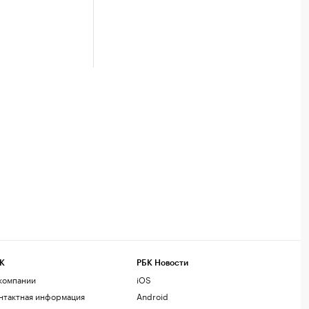
К
РБК Новости
компании
iOS
нтактная информация
Android