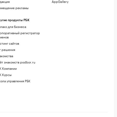
дакция
AppGallery
змещение рекламы
угие продукты РБК
лако для бизнеса
рпоративный регистратор
менов
стинг сайтов
г.решения
акомства
йт знакомств podbor.ru
К Компании
К Курсы
ола управления РБК