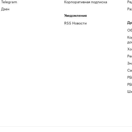
Telegram
Корпоративная подписка
Ре
Дзен
Ра
Уведомления
RSS Новости
Др
Об
Ко
до
Хо
Ре
Зн
Са
РБ
РБ
Шк