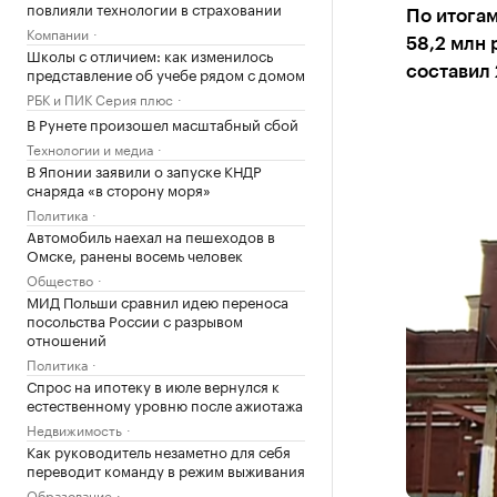
повлияли технологии в страховании
По итогам
Компании
58,2 млн 
Школы с отличием: как изменилось
представление об учебе рядом с домом
составил 
РБК и ПИК Серия плюс
В Рунете произошел масштабный сбой
Технологии и медиа
В Японии заявили о запуске КНДР
снаряда «в сторону моря»
Политика
Автомобиль наехал на пешеходов в
Омске, ранены восемь человек
Общество
МИД Польши сравнил идею переноса
посольства России с разрывом
отношений
Политика
Спрос на ипотеку в июле вернулся к
естественному уровню после ажиотажа
Недвижимость
Как руководитель незаметно для себя
переводит команду в режим выживания
Образование