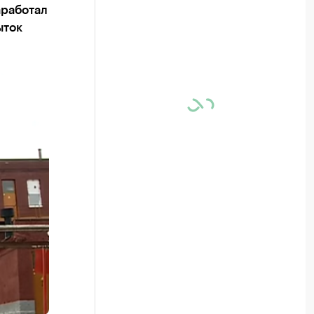
аработал
ыток