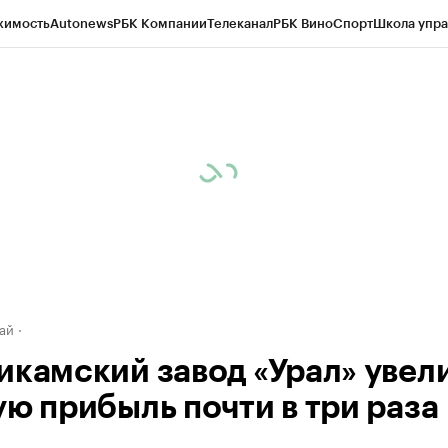
жимость
Autonews
РБК Компании
Телеканал
РБК Вино
Спорт
Школа упра
д
Стиль
Крипто
РБК Бизнес-среда
Дискуссионный клуб
Исследования
К
рагентов
Политика
Экономика
Бизнес
Технологии и медиа
Финансы
Рын
ай
икамский завод «Урал» увел
ую прибыль почти в три раза