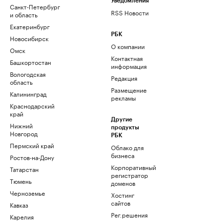
Уведомления
Санкт-Петербург
RSS Новости
и область
Екатеринбург
РБК
Новосибирск
О компании
Омск
Контактная
Башкортостан
информация
Вологодская
Редакция
область
Размещение
Калининград
рекламы
Краснодарский
край
Другие
Нижний
продукты
Новгород
РБК
Пермский край
Облако для
бизнеса
Ростов-на-Дону
Корпоративный
Татарстан
регистратор
Тюмень
доменов
Черноземье
Хостинг
сайтов
Кавказ
Рег.решения
Карелия