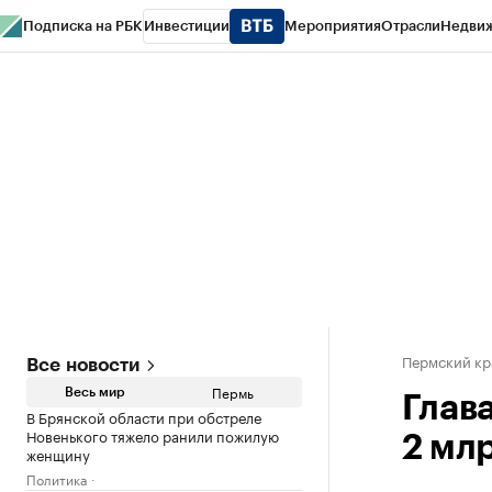
Подписка на РБК
Инвестиции
Мероприятия
Отрасли
Недви
РБК Курсы
РБК Life
Тренды
Визионеры
Национальные проекты
Горо
Спецпроекты СПб
Конференции СПб
Спецпроекты
Проверка конт
Пермский кр
Все новости
Пермь
Весь мир
Глав
В Брянской области при обстреле
Новенького тяжело ранили пожилую
2 мл
женщину
Политика