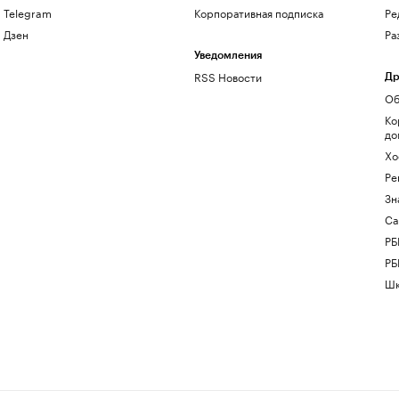
Telegram
Корпоративная подписка
Ре
Дзен
Ра
Уведомления
RSS Новости
Др
Об
Ко
до
Хо
Ре
Зн
Са
РБ
РБ
Шк