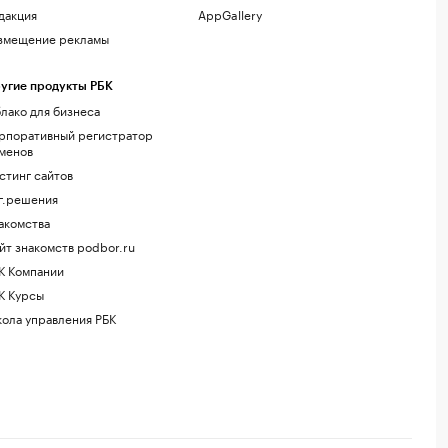
дакция
AppGallery
змещение рекламы
угие продукты РБК
лако для бизнеса
рпоративный регистратор
менов
стинг сайтов
г.решения
акомства
йт знакомств podbor.ru
К Компании
К Курсы
ола управления РБК