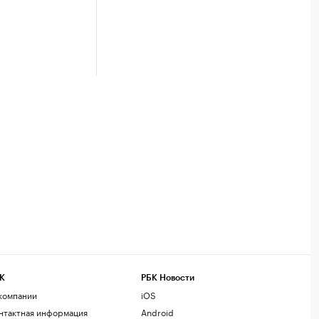
К
РБК Новости
компании
iOS
нтактная информация
Android