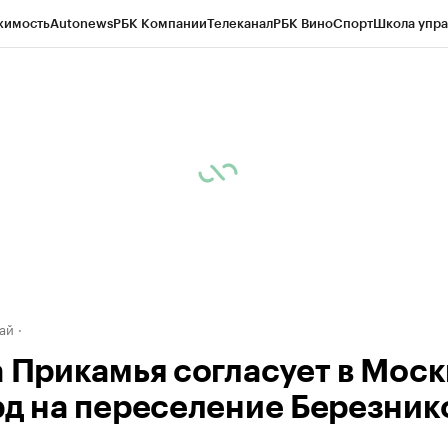
жимость
Autonews
РБК Компании
Телеканал
РБК Вино
Спорт
Школа упра
д
Стиль
Крипто
РБК Бизнес-среда
Дискуссионный клуб
Исследования
К
рагентов
Политика
Экономика
Бизнес
Технологии и медиа
Финансы
Рын
ай
а Прикамья согласует в Моск
рд на переселение Березник