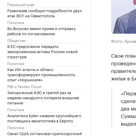
Пермский край
Развожаев сообщил подробности двух
атак ВСУ на Севастополь
Политика
Во Внуково ввели прием и отправку
рейсов по согласованию
Общество
Фото: Архи
В ЕС предложили передать
замороженные активы России новой
Свои план
структуре
проведен
Политика
Как ИИ-агенты и облако
правитель
трансформируют промышленность:
жилья в Б
опыт «Норникеля»
РБК и Yandex Cloud
«Перв
Запорожская АЭС в третий раз за
неделю ненадолго потеряла внешнее
сдела
питание
два м
Политика
Сумма
Аналитики Kpler назвали крупнейшего
поставщика авиатоплива в Европу
выдел
Политика
Сенат США согласовал краткосрочный