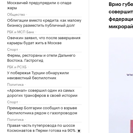
Москвичей предупредили о спаде
Врио губ
жары
совершит
Общество
Облигации вместо кредита: как малому
федераци
бизнесу разместить публичный долг
микрорай
РБК и МСП Банк
Овечкин заявил, что после завершения
карьеры будет жить в Москве
Спорт
Фермы, рестораны и отели Дальнего
Востока. Гастрогид
РБК и РСХБ
У побережья Турции обнаружили
неизвестный беспилотник
Политика
«Арсенал» совершил один из самых
дорогих трансферов в своей истории
Спорт
Премьер Болгарии сообщил о взрыве
беспилотника рядом с газопроводом
Политика
Правая часть путепровода по шоссе
Космонавтов в Перми готова на 90%