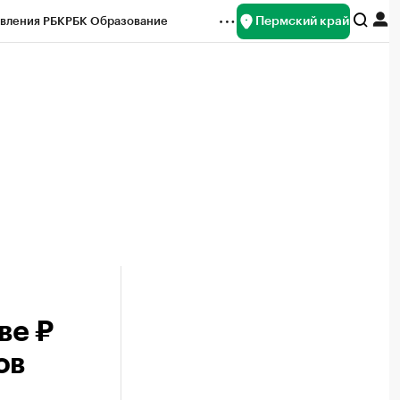
Пермский край
вления РБК
РБК Образование
редитные рейтинги
Франшизы
Газета
ок наличной валюты
ве ₽
ов