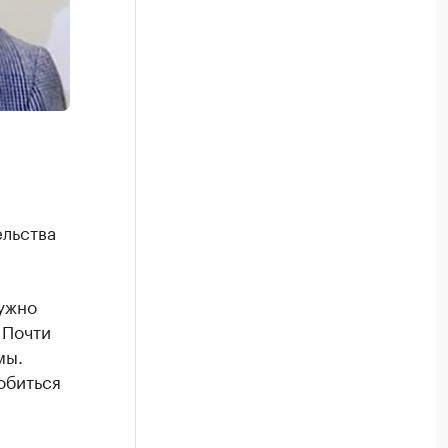
ельства
нужно
 Почти
мы.
обиться