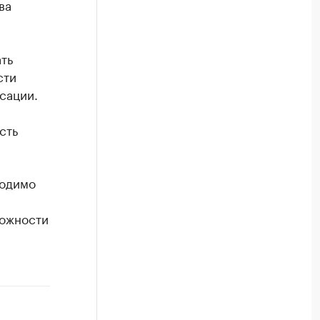
ва
ть
сти
сации.
сть
ходимо
можности