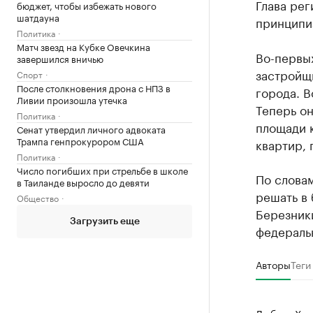
Глава рег
бюджет, чтобы избежать нового
шатдауна
принципи
Политика
Матч звезд на Кубке Овечкина
Во-первых
завершился вничью
застройщи
Спорт
После столкновения дрона с НПЗ в
города. В
Ливии произошла утечка
Теперь он
Политика
площади 
Сенат утвердил личного адвоката
Трампа генпрокурором США
квартир, 
Политика
Число погибших при стрельбе в школе
По слова
в Таиланде выросло до девяти
решать в 
Общество
Березники
Загрузить еще
федераль
Авторы
Теги