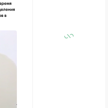
 время
деления
в в