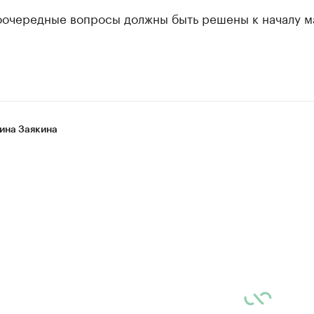
ии
оочередные вопросы должны быть решены к началу ма
шие производители и продавцы медийной п
 с информацией в каталоге
ина Заякина