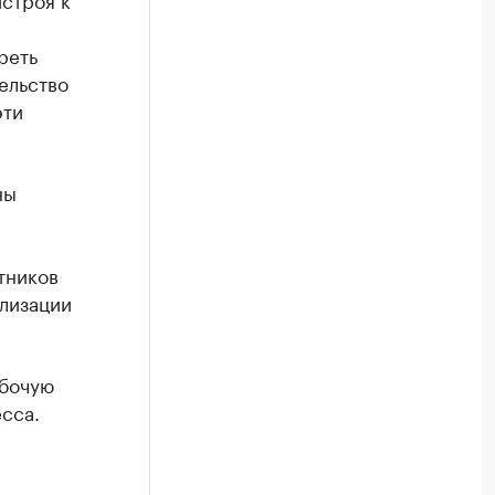
реть
ельство
эти
ны
тников
ализации
абочую
сса.