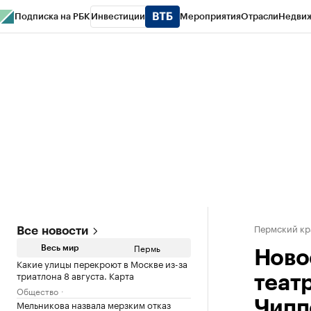
Подписка на РБК
Инвестиции
Мероприятия
Отрасли
Недви
РБК Курсы
РБК Life
Тренды
Визионеры
Национальные проекты
Горо
Спецпроекты СПб
Конференции СПб
Спецпроекты
Проверка конт
Пермский кр
Все новости
Пермь
Весь мир
Ново
Какие улицы перекроют в Москве из-за
триатлона 8 августа. Карта
теат
Общество
Мельникова назвала мерзким отказ
Чипп