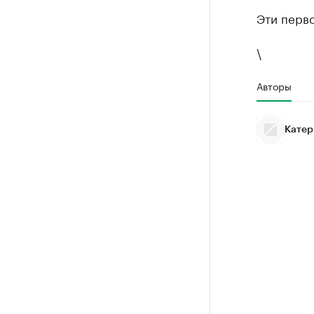
РБК Компан
Эти перв
Крупней
\
Ознакомьтесь
Авторы
Катер