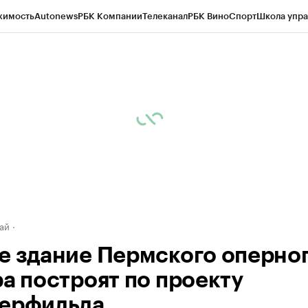
жимость
Autonews
РБК Компании
Телеканал
РБК Вино
Спорт
Школа упра
д
Стиль
Крипто
РБК Бизнес-среда
Дискуссионный клуб
Исследования
К
рагентов
Политика
Экономика
Бизнес
Технологии и медиа
Финансы
Рын
ай
е здание Пермского оперно
ра построят по проекту
ерфильда