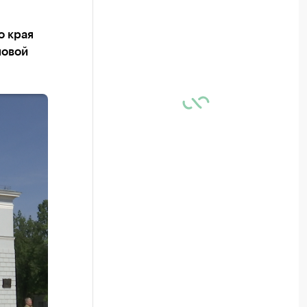
о края
новой