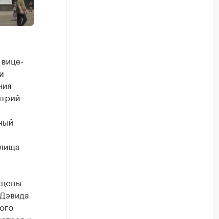
 вице-
и
ния
итрий
ный
илища
сцены
 Дэвида
ого
истроя к