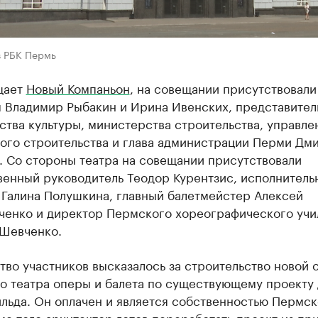
в РБК Пермь
щает
Новый Компаньон
, на совещании присутствовали
 Владимир Рыбакин и Ирина Ивенских, представител
тва культуры, министерства строительства, управле
ного строительства и глава администрации Перми Дм
. Со стороны театра на совещании присутствовали
венный руководитель Теодор Курентзис, исполнитель
 Галина Полушкина, главный балетмейстер Алексей
енко и директор Пермского хореографического уч
Шевченко.
во участников высказалось за строительство новой 
о театра оперы и балета по существующему проекту
льда. Он оплачен и является собственностью Пермск
ме того архитектор готов переработать проект из пр