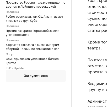
Посольство России назвало инцидент с
отдельно
дроном в Лейпциге провокацией
стоимость
Политика
Рубио рассказал, как США затягивают
суммы дол
«петлю» вокруг Кубы
энергоцен
Политика
статьи ра
Против Катерины Гордеевой завели
уголовное дело
Политика
Кроме то
Хорватия отказала в визах лидерам
театра.
сборной России по гимнастике на ЧЕ
Спорт
Семь признаков успешного бизнес-
По итога
центра
отметил, 
РБК и Upside
проекта 
Загрузить еще
Владимир
группу и
Админист
возможнос