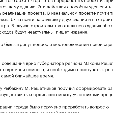
стоящему зданию. Эти действия способны удешевить
 реализации проекта. В изначальном проекте почти т
жна была пойти на стыковку двух зданий и на строит
тра. В случае строительства отдельного здания обе 
сходов будут неактуальны, пишет издание.
го был затронут вопрос о местоположении новой сце
м совещания врио губернатора региона Максим Реше
что времени немного, и необходимо приступать к ре
в самой ближайшее время.
у Рыбакину М. Решетников поручил сформировать р
 осуществлять координацию между участниками проце
рации города было поручено проработать вопрос о
ти строительства на новой площадке.