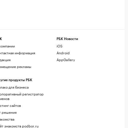
К
РБК Новости
компании
iOS
нтактная информация
Android
дакция
AppGallery
змещение рекламы
угие продукты РБК
лако для бизнеса
рпоративный регистратор
менов
стинг сайтов
г.решения
акомства
йт знакомств podbor.ru