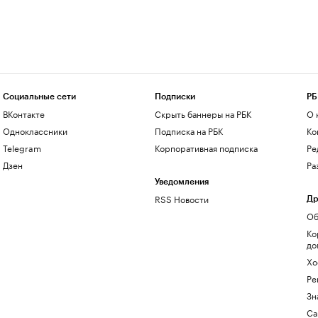
Социальные сети
Подписки
РБ
ВКонтакте
Скрыть баннеры на РБК
О 
Одноклассники
Подписка на РБК
Ко
Telegram
Корпоративная подписка
Ре
Дзен
Ра
Уведомления
RSS Новости
Др
Об
Ко
до
Хо
Ре
Зн
Са