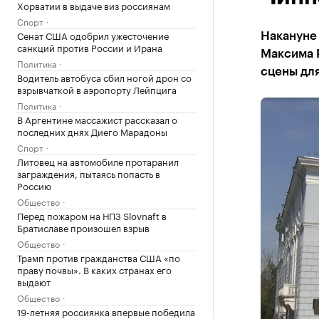
Хорватии в выдаче виз россиянам
Спорт
Сенат США одобрил ужесточение
Накануне
санкций против России и Ирана
Максима 
Политика
сцены для
Водитель автобуса сбил ногой дрон со
взрывчаткой в аэропорту Лейпцига
Политика
В Аргентине массажист рассказал о
последних днях Диего Марадоны
Спорт
Литовец на автомобиле протаранил
заграждения, пытаясь попасть в
Россию
Общество
Перед пожаром на НПЗ Slovnaft в
Братиславе произошел взрыв
Общество
Трамп против гражданства США «по
праву почвы». В каких странах его
выдают
Общество
19-летняя россиянка впервые победила