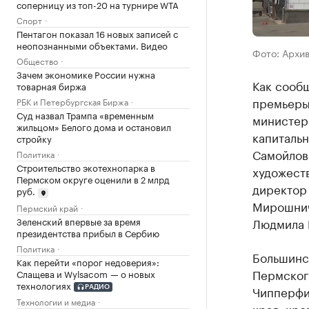
соперницу из топ-20 на турнире WTA
Спорт
Пентагон показал 16 новых записей с
неопознанными объектами. Видео
Фото: Архи
Общество
Зачем экономике России нужна
Как сооб
товарная биржа
премьеры
РБК и Петербургская Биржа
Суд назвал Трампа «временным
министерс
жильцом» Белого дома и остановил
капиталь
стройку
Самойлов
Политика
Строительство экотехнопарка в
художест
Пермском округе оценили в 2 млрд
директор
руб.
Мирошнич
Пермский край
Зеленский впервые за время
Людмила 
президентства прибыл в Сербию
Политика
Большинст
Как перейти «порог недоверия»:
Пермског
Слащева и Wylsacom — о новых
технологиях
Чипперфи
РАДИО
Технологии и медиа
края, кро