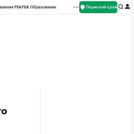
Пермский край
вления РБК
РБК Образование
редитные рейтинги
Франшизы
Газета
ок наличной валюты
го