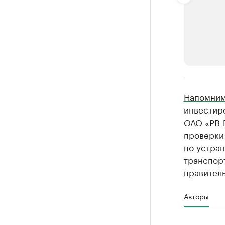
РБК Компан
Напомни
Крупней
инвестир
ОАО «РВ-
Ознакомьтесь
проверки 
по устра
транспорт
правител
Авторы