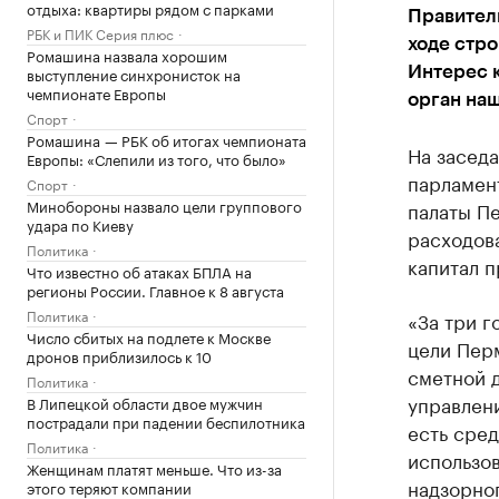
отдыха: квартиры рядом с парками
Правител
РБК и ПИК Серия плюс
ходе стро
Ромашина назвала хорошим
выступление синхронисток на
Интерес к
чемпионате Европы
орган на
Спорт
Ромашина — РБК об итогах чемпионата
На засед
Европы: «Слепили из того, что было»
парламен
Спорт
Минобороны назвало цели группового
палаты П
удара по Киеву
расходов
Политика
капитал 
Что известно об атаках БПЛА на
регионы России. Главное к 8 августа
Политика
«За три г
Число сбитых на подлете к Москве
цели Перм
дронов приблизилось к 10
сметной 
Политика
управлен
В Липецкой области двое мужчин
пострадали при падении беспилотника
есть сред
Политика
использо
Женщинам платят меньше. Что из-за
надзорног
этого теряют компании