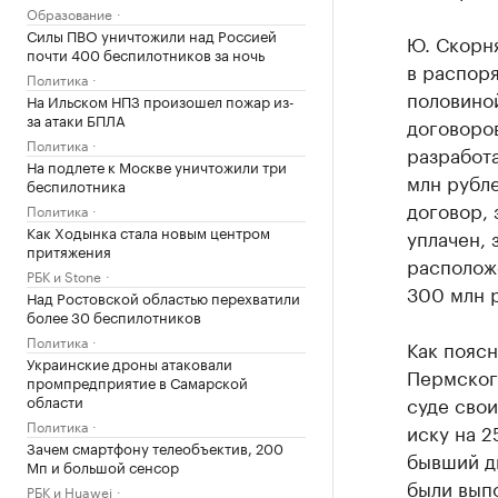
Образование
Силы ПВО уничтожили над Россией
Ю. Скорня
почти 400 беспилотников за ночь
в распоря
Политика
половиной
На Ильском НПЗ произошел пожар из-
за атаки БПЛА
договоро
Политика
разработа
На подлете к Москве уничтожили три
млн рубле
беспилотника
договор,
Политика
Как Ходынка стала новым центром
уплачен,
притяжения
расположе
РБК и Stone
300 млн р
Над Ростовской областью перехватили
более 30 беспилотников
Политика
Как поясн
Украинские дроны атаковали
Пермского
промпредприятие в Самарской
области
суде свои
Политика
иску на 2
Зачем смартфону телеобъектив, 200
бывший ди
Мп и большой сенсор
были выпо
РБК и Huawei