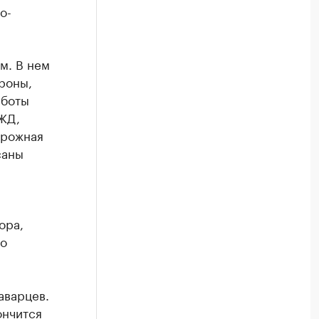
о-
м. В нем
роны,
аботы
РЖД,
орожная
саны
ора,
о
аварцев.
ончится