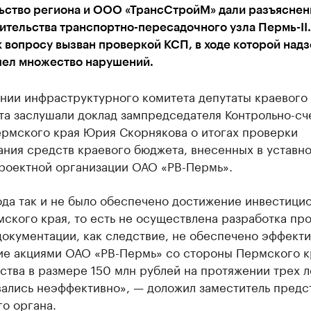
ьство региона и ООО «ТрансСтройМ» дали разъяснен
ительства транспортно-пересадочного узла Пермь-II.
 вопросу вызван проверкой КСП, в ходе которой над
шел множество нарушений.
ании инфраструктурного комитета депутаты краевого
та заслушали доклад зампредседателя Контрольно-сч
ермского края Юрия Скорнякова о итогах проверки
ания средств краевого бюджета, внесенных в уставн
проектной организации ОАО «РВ-Пермь».
ода так и не было обеспечено достижение инвестици
ского края, то есть не осуществлена разработка про
документации, как следствие, не обеспечено эффект
ие акциями ОАО «РВ-Пермь» со стороны Пермского кр
ства в размере 150 млн рублей на протяжении трех л
вались неэффективно», — доложил заместитель предс
о органа.