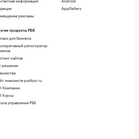
нтактная информация
Android
дакция
AppGallery
змещение рекламы
угие продукты РБК
лако для бизнеса
рпоративный регистратор
менов
стинг сайтов
г.решения
акомства
йт знакомств podbor.ru
К Компании
К Курсы
ола управления РБК