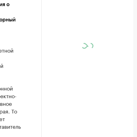
ия о
зорный
етной
ой
онной
ектно-
ивное
ая. То
ет
тавитель