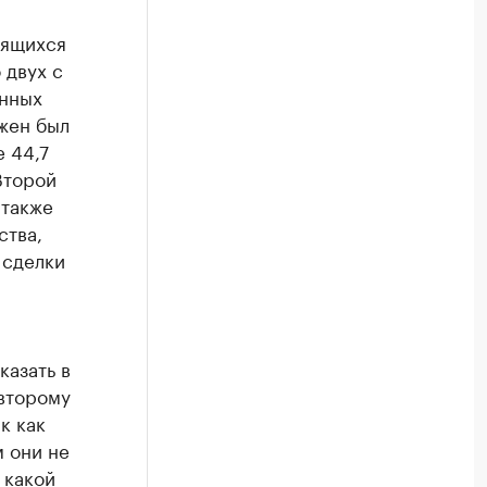
дящихся
 двух с
енных
жен был
 44,7
Второй
 также
ства,
 сделки
казать в
 второму
к как
 они не
 какой