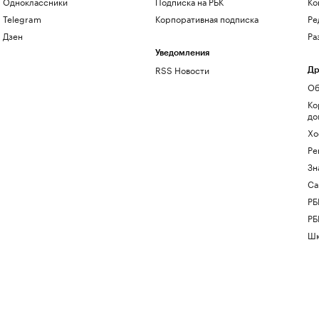
Одноклассники
Подписка на РБК
Ко
Telegram
Корпоративная подписка
Ре
Дзен
Ра
Уведомления
RSS Новости
Др
Об
Ко
до
Хо
Ре
Зн
Са
РБ
РБ
Шк