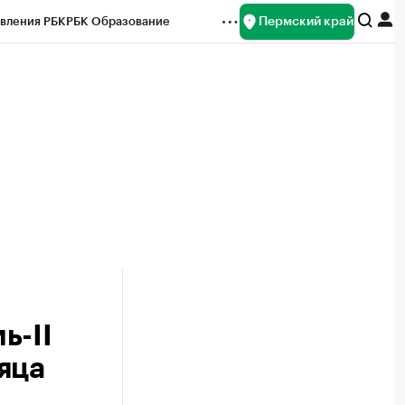
Пермский край
вления РБК
РБК Образование
редитные рейтинги
Франшизы
Газета
ок наличной валюты
ь-II
яца