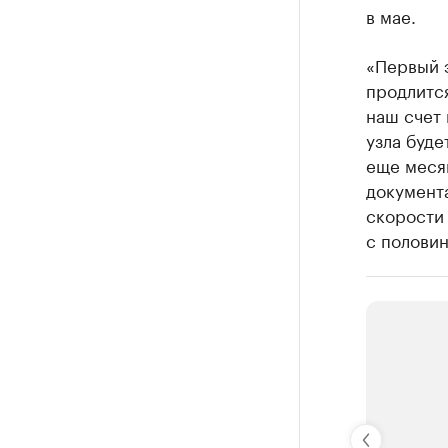
в мае.
«Первый 
продлится
наш счет
узла буде
еще месяц
документа
скорости 
с половин