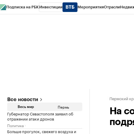
Подписка на РБК
Инвестиции
Мероприятия
Отрасли
Недви
РБК Курсы
РБК Life
Тренды
Визионеры
Национальные проекты
Горо
Спецпроекты СПб
Конференции СПб
Спецпроекты
Проверка конт
Пермский кр
Все новости
Пермь
Весь мир
На с
Губернатор Севастополя заявил об
отражении атаки дронов
подр
Политика
Больше прогулок, свежего воздуха и