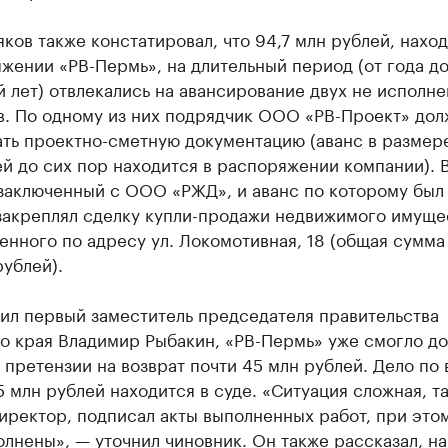
ков также констатировал, что 94,7 млн рублей, нахо
жении «РВ-Пермь», на длительный период (от года до
 лет) отвлекались на авансирование двух не исполн
в. По одному из них подрядчик ООО «РВ-Проект» дол
ть проектно-сметную документацию (аванс в размере
й до сих пор находится в распоряжении компании). 
 заключенный с ООО «РЖД», и аванс по которому был
 закреплял сделку купли-продажи недвижимого имуще
нного по адресу ул. Локомотивная, 18 (общая сумма
ублей).
ил первый заместитель председателя правительства
 края Владимир Рыбакин, «РВ-Пермь» уже смогло до
 претензии на возврат почти 45 млн рублей. Дело по
5 млн рублей находится в суде. «Ситуация сложная, та
ректор, подписал акты выполненных работ, при этом
лнены», — уточнил чиновник. Он также рассказал, на