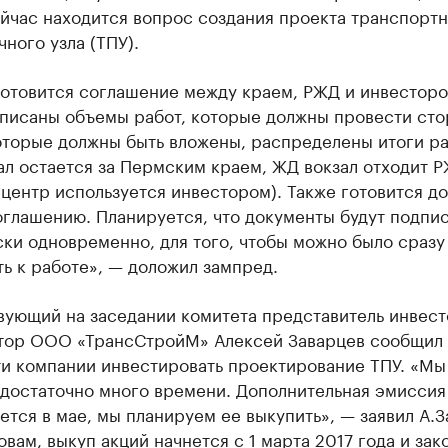
йчас находится вопрос создания проекта транспортн
ного узла (ТПУ).
готовится соглашение между краем, РЖД и инвесторо
описаны объемы работ, которые должны провести сто
оторые должны быть вложены, распределены итоги р
ал остается за Пермским краем, ЖД вокзал отходит 
центр используется инвестором). Также готовится д
оглашению. Планируется, что документы будут подпи
ки одновременно, для того, чтобы можно было сразу
ь к работе», — доложил зампред.
вующий на заседании комитета представитель инвест
тор ООО «ТрансСтройМ» Алексей Заварцев сообщил 
ти компании инвестировать проектирование ТПУ. «Мы
 достаточно много времени. Дополнительная эмиссия
ется в мае, мы планируем ее выкупить», — заявил А.З
овам, выкуп акций начнется с 1 марта 2017 года и зак