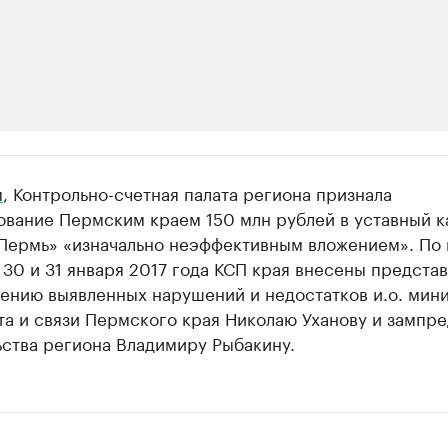
ии
м
, Контрольно-счетная палата региона признала
шие производители и продавцы медийной п
ование Пермским краем 150 млн рублей в уставный к
Пермь» «изначально неэффективным вложением». По 
 с информацией в каталоге
30 и 31 января 2017 года КСП края внесены предста
нению выявленных нарушений и недостатков и.о. мин
а и связи Пермского края Николаю Уханову и зампре
ьства региона Владимиру Рыбакину.