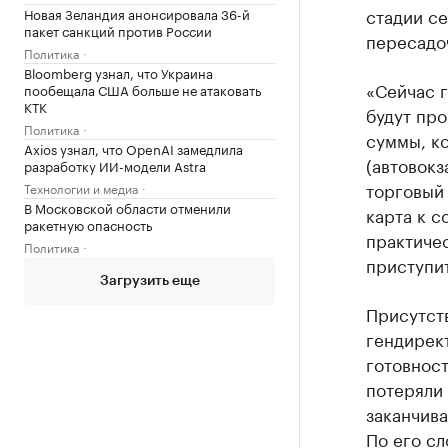
стадии се
Новая Зеландия анонсировала 36-й
пакет санкций против России
пересадоч
Политика
Bloomberg узнал, что Украина
«Сейчас 
пообещала США больше не атаковать
КТК
будут пр
Политика
суммы, к
Axios узнал, что OpenAI замедлила
(автовокз
разработку ИИ-модели Astra
торговый 
Технологии и медиа
В Московской области отменили
карта к с
ракетную опасность
практичес
Политика
приступит
Загрузить еще
Присутст
гендирек
готовнос
потеряли
заканчива
По его сл