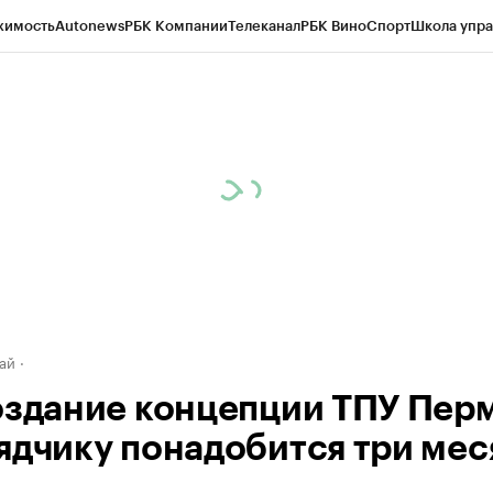
жимость
Autonews
РБК Компании
Телеканал
РБК Вино
Спорт
Школа упра
д
Стиль
Крипто
РБК Бизнес-среда
Дискуссионный клуб
Исследования
К
рагентов
Политика
Экономика
Бизнес
Технологии и медиа
Финансы
Рын
ай
оздание концепции ТПУ Перм
ядчику понадобится три мес