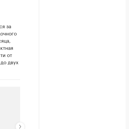
ся за
дочного
сяца,
ктная
ти от
 до двух