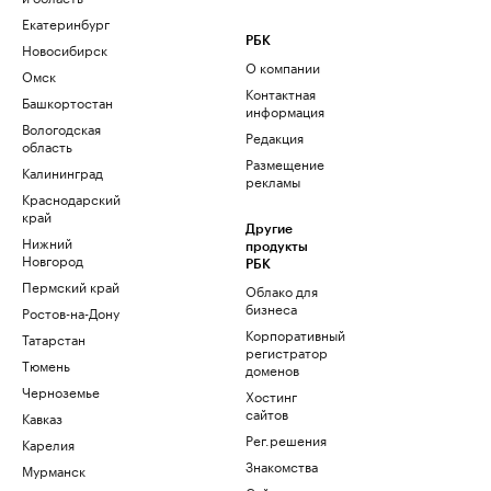
Екатеринбург
РБК
Новосибирск
О компании
Омск
Контактная
Башкортостан
информация
Вологодская
Редакция
область
Размещение
Калининград
рекламы
Краснодарский
край
Другие
Нижний
продукты
Новгород
РБК
Пермский край
Облако для
бизнеса
Ростов-на-Дону
Корпоративный
Татарстан
регистратор
Тюмень
доменов
Черноземье
Хостинг
сайтов
Кавказ
Рег.решения
Карелия
Знакомства
Мурманск