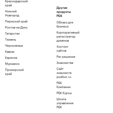
Краснодарский
край
Другие
Нижний
продукты
Новгород
РБК
Пермский край
Облако для
бизнеса
Ростов-на-Дону
Корпоративный
Татарстан
регистратор
Тюмень
доменов
Черноземье
Хостинг
сайтов
Кавказ
Рег.решения
Карелия
Знакомства
Мурманск
Сайт
Приморский
знакомств
край
podbor.ru
РБК
Компании
РБК Курсы
Школа
управления
РБК