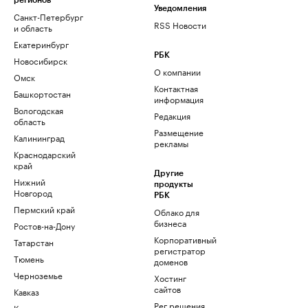
регионов
Уведомления
Санкт-Петербург
RSS Новости
и область
Екатеринбург
РБК
Новосибирск
О компании
Омск
Контактная
Башкортостан
информация
Вологодская
Редакция
область
Размещение
Калининград
рекламы
Краснодарский
край
Другие
Нижний
продукты
Новгород
РБК
Пермский край
Облако для
бизнеса
Ростов-на-Дону
Корпоративный
Татарстан
регистратор
Тюмень
доменов
Черноземье
Хостинг
сайтов
Кавказ
Рег.решения
Карелия