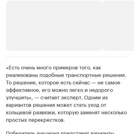
«Есть очень много примеров того, как
РБК Компании
РБК Компании
реализованы подобные транспортные решения.
Крупнейшие производители и
Страховые к
То решение, которое есть сейчас — не самое
продавцы медийной продукции
присутствую
эффективное, его можно легко и недорого
Ознакомьтесь с информацией в каталоге
Посмотрите в ката
улучшить», — считает эксперт. Одним из
вариантов решения может стать уход от
кольцевой развязки, которую заменят несколько
простых перекрестков.
Победитель аукциона представит варианты