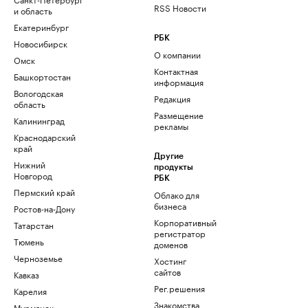
RSS Новости
и область
Екатеринбург
РБК
Новосибирск
О компании
Омск
Контактная
Башкортостан
информация
Вологодская
Редакция
область
Размещение
Калининград
рекламы
Краснодарский
край
Другие
Нижний
продукты
Новгород
РБК
Пермский край
Облако для
бизнеса
Ростов-на-Дону
Корпоративный
Татарстан
регистратор
Тюмень
доменов
Черноземье
Хостинг
сайтов
Кавказ
Рег.решения
Карелия
Знакомства
Мурманск