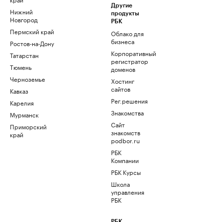
Другие
Нижний
продукты
Новгород
РБК
Пермский край
Облако для
бизнеса
Ростов-на-Дону
Корпоративный
Татарстан
регистратор
Тюмень
доменов
Черноземье
Хостинг
сайтов
Кавказ
Рег.решения
Карелия
Знакомства
Мурманск
Сайт
Приморский
знакомств
край
podbor.ru
РБК
Компании
РБК Курсы
Школа
управления
РБК
РБК