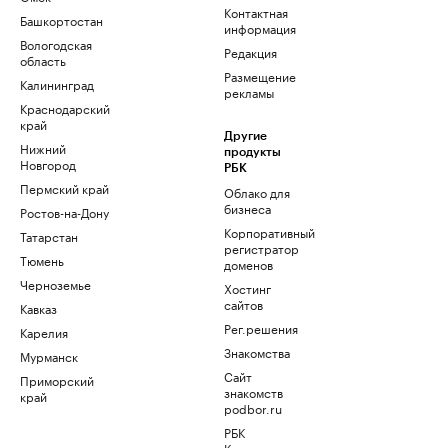
Контактная
Башкортостан
информация
Вологодская
Редакция
область
Размещение
Калининград
рекламы
Краснодарский
край
Другие
Нижний
продукты
Новгород
РБК
Пермский край
Облако для
бизнеса
Ростов-на-Дону
Корпоративный
Татарстан
регистратор
Тюмень
доменов
Черноземье
Хостинг
сайтов
Кавказ
Рег.решения
Карелия
Знакомства
Мурманск
Сайт
Приморский
знакомств
край
podbor.ru
РБК
Компании