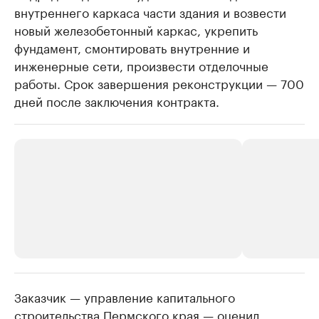
внутреннего каркаса части здания и возвести
новый железобетонный каркас, укрепить
фундамент, смонтировать внутренние и
инженерные сети, произвести отделочные
работы. Срок завершения реконструкции — 700
дней после заключения контракта.
Заказчик — управление капитального
РБК Компании
РБК Компании
строительства Пермского края — оценил
Крупные организации в
Крупнейшие