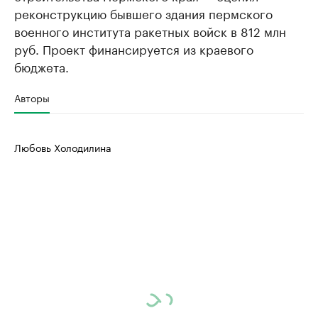
реконструкцию бывшего здания пермского
нефтегазовой промышленности
недвижимос
военного института ракетных войск в 812 млн
Найдите и проверьте данные в каталоге
Посмотрите данные
руб. Проект финансируется из краевого
бюджета.
Авторы
Любовь Холодилина