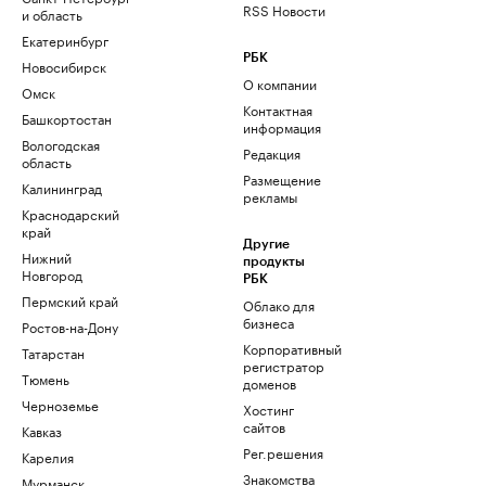
RSS Новости
и область
Екатеринбург
РБК
Новосибирск
О компании
Омск
Контактная
Башкортостан
информация
Вологодская
Редакция
область
Размещение
Калининград
рекламы
Краснодарский
край
Другие
Нижний
продукты
Новгород
РБК
Пермский край
Облако для
бизнеса
Ростов-на-Дону
Корпоративный
Татарстан
регистратор
Тюмень
доменов
Черноземье
Хостинг
сайтов
Кавказ
Рег.решения
Карелия
Знакомства
Мурманск