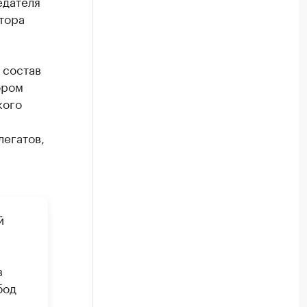
едателя
тора
 состав
ором
кого
легатов,
й
в
бод
.