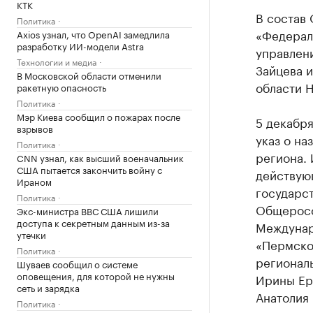
КТК
В состав
Политика
«Федерал
Axios узнал, что OpenAI замедлила
разработку ИИ-модели Astra
управлен
Технологии и медиа
Зайцева 
В Московской области отменили
области Н
ракетную опасность
Политика
Мэр Киева сообщил о пожарах после
5 декабря
взрывов
указ о на
Политика
региона.
CNN узнал, как высший военачальник
США пытается закончить войну с
действую
Ираном
государс
Политика
Общеросс
Экс-министра ВВС США лишили
доступа к секретным данным из-за
Междунар
утечки
«Пермско
Политика
регионал
Шуваев сообщил о системе
оповещения, для которой не нужны
Ирины Ер
сеть и зарядка
Анатолия 
Политика