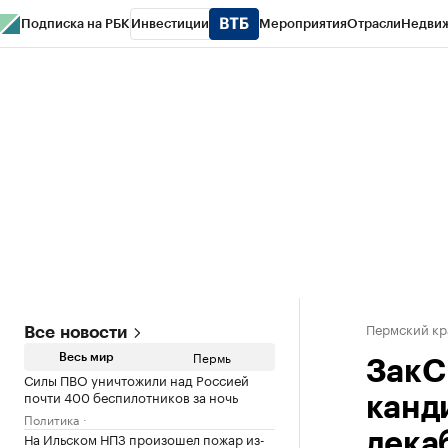
Подписка на РБК
Инвестиции
Мероприятия
Отрасли
Недви
РБК Курсы
РБК Life
Тренды
Визионеры
Национальные проекты
Горо
Спецпроекты СПб
Конференции СПб
Спецпроекты
Проверка конт
Пермский кр
Все новости
Пермь
Весь мир
ЗакС
Силы ПВО уничтожили над Россией
почти 400 беспилотников за ночь
канд
Политика
На Ильском НПЗ произошел пожар из-
дека