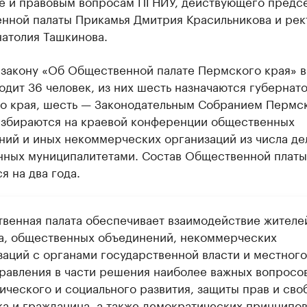
е и правовым вопросам ПГНИУ, действующего предс
нной палаты Прикамья Дмитрия Красильникова и рек
атолия Ташкинова.
 закону «Об Общественной палате Пермского края» в
одит 36 человек, из них шесть назначаются губернат
о края, шесть — Законодательным Собранием Пермс
 избираются на краевой конференции общественных
ий и иных некоммерческих организаций из числа де
нных муниципалитетами. Состав Общественной платы
я на два года.
венная палата обеспечивает взаимодействие жителе
а, общественных объединений, некоммерческих
заций с органами государственной власти и местного
равления в части решения наиболее важных вопросо
ического и социального развития, защиты прав и сво
ка и гражданина, а также демократических принципов