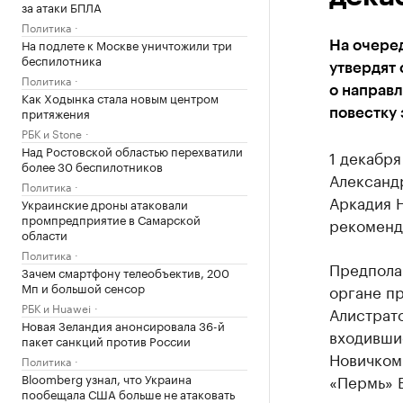
за атаки БПЛА
Политика
На подлете к Москве уничтожили три
На очере
беспилотника
утвердят
Политика
о направ
Как Ходынка стала новым центром
притяжения
повестку 
РБК и Stone
Над Ростовской областью перехватили
1 декабря
более 30 беспилотников
Александ
Политика
Аркадия 
Украинские дроны атаковали
промпредприятие в Самарской
рекомендо
области
Политика
Предпола
Зачем смартфону телеобъектив, 200
Мп и большой сенсор
органе п
РБК и Huawei
Алистрато
Новая Зеландия анонсировала 36-й
входившие
пакет санкций против России
Новичком 
Политика
Bloomberg узнал, что Украина
«Пермь» 
пообещала США больше не атаковать