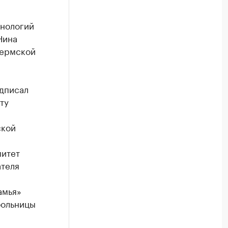
хнологий
Нина
Пермской
одписал
ту
ской
итет
теля
амья»
больницы