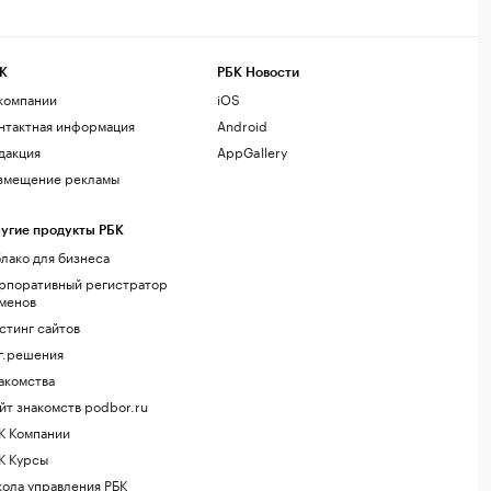
К
РБК Новости
компании
iOS
нтактная информация
Android
дакция
AppGallery
змещение рекламы
угие продукты РБК
лако для бизнеса
рпоративный регистратор
менов
стинг сайтов
г.решения
акомства
йт знакомств podbor.ru
К Компании
К Курсы
ола управления РБК