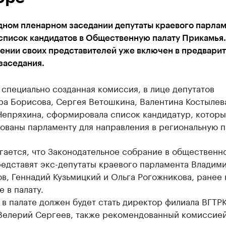
дном пленарном заседании депутаты краевого парла
 список кандидатов в Общественную палату Прикамья
лении своих представителей уже включен в предвари
заседания.
 специально созданная комиссия, в лице депутатов
ра Борисова, Сергея Ветошкина, Валентина Костылев
Непряхина, сформировала список кандидатур, которы
ваны парламенту для направления в региональную п
гается, что Законодательное собрание в общественн
редставят экс-депутаты краевого парламента Владим
в, Геннадий Кузьмицкий и Ольга Рогожникова, ранее 
 в палату.
в палате должен будет стать директор филиала ВГТР
Велерий Сергеев, также рекомендованный комиссией