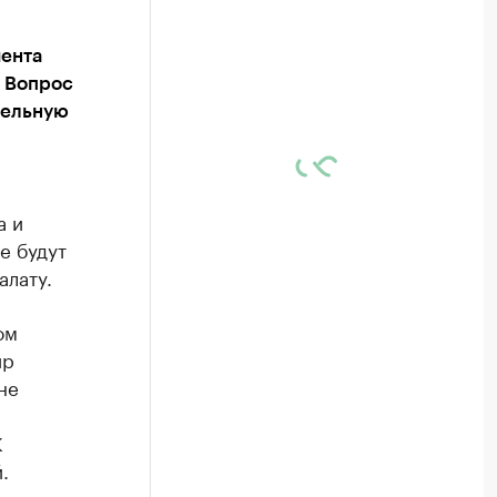
мента
. Вопрос
тельную
а и
е будут
алату.
ом
ир
не
К
.