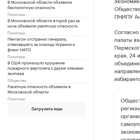
экономик
В Московской области объявили
беспилотную опасность
Обществе
Политика
ПНИПУ Ан
В Московской области второй раз за
ночь объявили ракетную опасность
Согласно
Политика
палаты вх
Пентагон отстранил генерала,
отвечавшего за помощь Украине и
Пермског
фланг НАТО
края, 24
Политика
объединен
В США произошло крушение
пожарного вертолета с двумя членами
направле
экипажа
избираетс
Общество
Ракетную опасность объявили в
Московской области
Политика
Общест
регион
Загрузить еще
органи
самоуп
эконом
челове