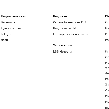
Социальные сети
Подписки
РБ
ВКонтакте
Скрыть баннеры на РБК
О 
Одноклассники
Подписка на РБК
Ко
Telegram
Корпоративная подписка
Ре
Дзен
Ра
Уведомления
RSS Новости
Др
Об
Ко
до
Хо
Ре
Зн
Са
РБ
РБ
Шк