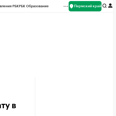
Пермский край
вления РБК
РБК Образование
редитные рейтинги
Франшизы
Газета
ок наличной валюты
ту в