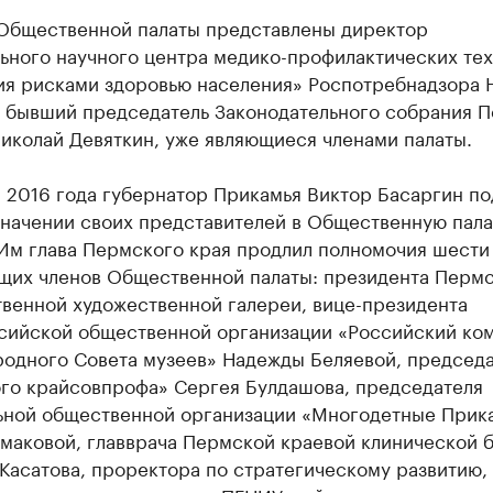
 Общественной палаты представлены директор
ьного научного центра медико-профилактических те
ия рисками здоровью населения» Роспотребнадзора 
и бывший председатель Законодательного собрания 
иколай Девяткин, уже являющиеся членами палаты.
 2016 года губернатор Прикамья Виктор Басаргин п
значении своих представителей в Общественную пала
 Им глава Пермского края продлил полномочия шести
щих членов Общественной палаты: президента Перм
твенной художественной галереи, вице-президента
ийской общественной организации «Российский ком
одного Совета музеев» Надежды Беляевой, председа
го крайсовпрофа» Сергея Булдашова, председателя
ьной общественной организации «Многодетные Прик
маковой, главврача Пермской краевой клинической 
Касатова, проректора по стратегическому развитию,