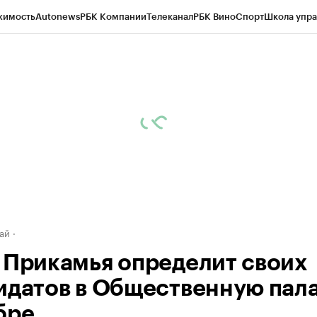
жимость
Autonews
РБК Компании
Телеканал
РБК Вино
Спорт
Школа упра
д
Стиль
Крипто
РБК Бизнес-среда
Дискуссионный клуб
Исследования
К
рагентов
Политика
Экономика
Бизнес
Технологии и медиа
Финансы
Рын
ай
 Прикамья определит своих
идатов в Общественную пала
бре