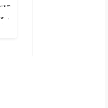
яются
роль,
 в