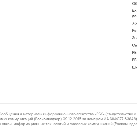
Об
Ко
до
Хо
Ре
Зн
Са
РБ
РБ
Шк
ения и материалы информационного агентства «РБК» (свидетельство о 
овых коммуникаций (Роскомнадзор) 09.12.2015 за номером ИА №ФС77-63848) 
 связи, информационных технологий и массовых коммуникаций (Роскомнадз