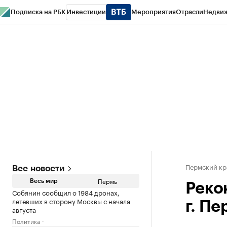
Подписка на РБК
Инвестиции
Мероприятия
Отрасли
Недви
РБК Курсы
РБК Life
Тренды
Визионеры
Национальные проекты
Горо
Спецпроекты СПб
Конференции СПб
Спецпроекты
Проверка конт
Пермский кр
Все новости
Пермь
Весь мир
Реко
Собянин сообщил о 1984 дронах,
летевших в сторону Москвы с начала
г. П
августа
Политика