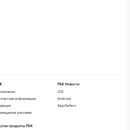
К
РБК Новости
компании
iOS
нтактная информация
Android
дакция
AppGallery
змещение рекламы
угие продукты РБК