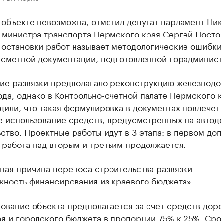
 объекте невозможна, отметил депутат парламент Ни
. министра транспорта Пермского края Сергей Пост
 остановки работ называет методологические ошибки
-сметной документации, подготовленной горадминис
ие развязки предполагало реконструкцию железнод
да, однако в Контрольно-счетной палате Пермского 
или, что такая формулировка в документах повлечет
е использование средств, предусмотренных на авто
ство. Проектные работы идут в 3 этапа: в первом до
 работа над вторым и третьим продолжается.
ная причина переноса строительства развязки —
жность финансирования из краевого бюджета».
ование объекта предполагается за счет средств дор
я и городского бюджета в пропорции 75% к 25%. Сро