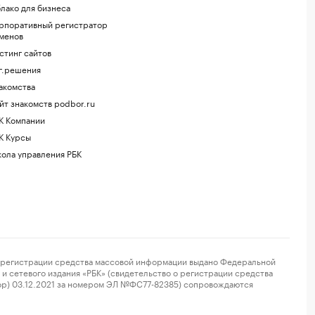
лако для бизнеса
рпоративный регистратор
менов
стинг сайтов
г.решения
акомства
йт знакомств podbor.ru
К Компании
К Курсы
ола управления РБК
регистрации средства массовой информации выдано Федеральной
и сетевого издания «РБК» (свидетельство о регистрации средства
ор) 03.12.2021 за номером ЭЛ №ФС77-82385) сопровождаются