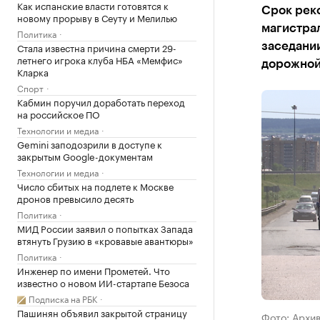
Как испанские власти готовятся к
Срок рек
новому прорыву в Сеуту и Мелилью
магистрал
Политика
Стала известна причина смерти 29-
заседани
летнего игрока клуба НБА «Мемфис»
дорожной
Кларка
Спорт
Кабмин поручил доработать переход
на российское ПО
Технологии и медиа
Gemini заподозрили в доступе к
закрытым Google-документам
Технологии и медиа
Число сбитых на подлете к Москве
дронов превысило десять
Политика
МИД России заявил о попытках Запада
втянуть Грузию в «кровавые авантюры»
Политика
Инженер по имени Прометей. Что
известно о новом ИИ-стартапе Безоса
Подписка на РБК
Пашинян объявил закрытой страницу
Фото: Архи