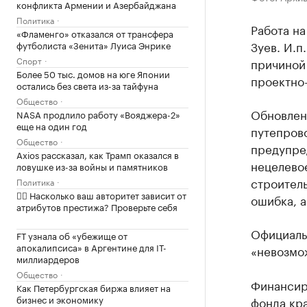
конфликта Армении и Азербайджана
Политика
Работа на
«Фламенго» отказался от трансфера
Зуев. И.п
футболиста «Зенита» Луиса Энрике
Спорт
причиной
Более 50 тыс. домов на юге Японии
проектно
остались без света из-за тайфуна
Общество
Обновлен
NASA продлило работу «Вояджера-2»
еще на один год
путепрово
Общество
предупред
Axios рассказал, как Трамп оказался в
нецелево
ловушке из-за войны и памятников
строитель
Политика
✍🏻 Насколько ваш авторитет зависит от
ошибка, а
атрибутов престижа? Проверьте себя
Официаль
FT узнала об «убежище от
апокалипсиса» в Аргентине для IT-
«невозмо
миллиардеров
Общество
Финансир
Как Петербургская биржа влияет на
бизнес и экономику
фонда кра