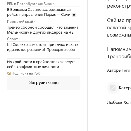
РБК и Петербургская Биржа
реконстру
В Большом Савино задерживаются
рейсы направления Пермь — Сочи
Сейчас пр
Пермский край
палатой к
Тренер сборной сообщил, кто заменит
Мельникову и других лидеров на ЧЕ
возможны
Спорт
✍🏻 Сколько вам стоит привычка искать
Напомним,
идеальное решение? Проверьте себя
Транссиби
Из крайности в крайности: как ведут
себя конфликтные личности
Авторы
Теги
Подписка на РБК
Загрузить еще
Катер
Любовь Хол