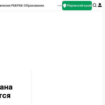
Пермский край
вления РБК
РБК Образование
редитные рейтинги
Франшизы
Газета
ок наличной валюты
сана
тся