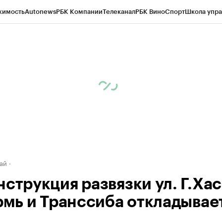
жимость
Autonews
РБК Компании
Телеканал
РБК Вино
Спорт
Школа упра
д
Стиль
Крипто
РБК Бизнес-среда
Дискуссионный клуб
Исследования
К
рагентов
Политика
Экономика
Бизнес
Технологии и медиа
Финансы
Рын
ай
нструкция развязки ул. Г.Ха
ермь и Транссиба откладывае