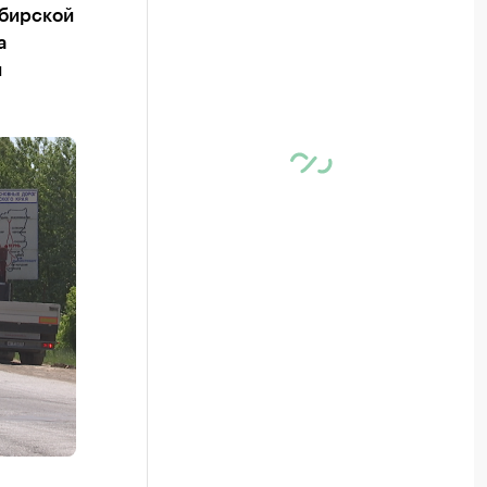
ибирской
а
и