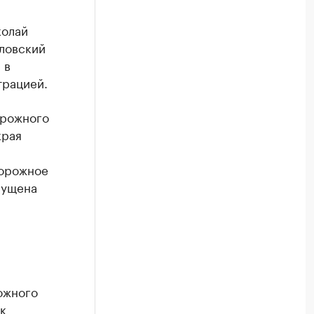
колай
оловский
 в
трацией.
орожного
края
дорожное
пущена
ожного
к