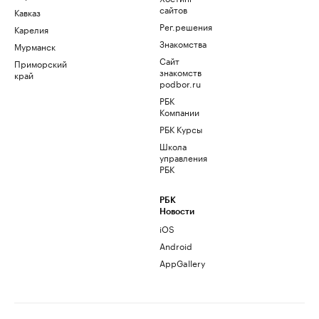
сайтов
Кавказ
Рег.решения
Карелия
Знакомства
Мурманск
Сайт
Приморский
знакомств
край
podbor.ru
РБК
Компании
РБК Курсы
Школа
управления
РБК
РБК
Новости
iOS
Android
AppGallery