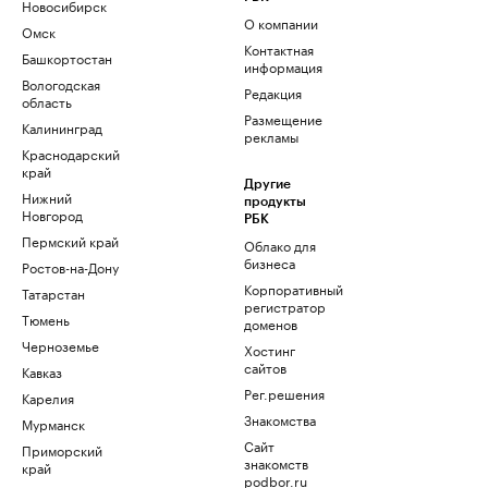
Новосибирск
О компании
Омск
Контактная
Башкортостан
информация
Вологодская
Редакция
область
Размещение
Калининград
рекламы
Краснодарский
край
Другие
Нижний
продукты
Новгород
РБК
Пермский край
Облако для
бизнеса
Ростов-на-Дону
Корпоративный
Татарстан
регистратор
Тюмень
доменов
Черноземье
Хостинг
сайтов
Кавказ
Рег.решения
Карелия
Знакомства
Мурманск
Сайт
Приморский
знакомств
край
podbor.ru