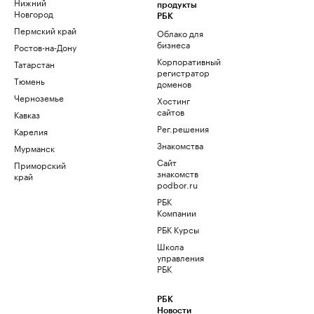
Нижний
продукты
Новгород
РБК
Пермский край
Облако для
бизнеса
Ростов-на-Дону
Корпоративный
Татарстан
регистратор
Тюмень
доменов
Черноземье
Хостинг
сайтов
Кавказ
Рег.решения
Карелия
Знакомства
Мурманск
Сайт
Приморский
знакомств
край
podbor.ru
РБК
Компании
РБК Курсы
Школа
управления
РБК
РБК
Новости