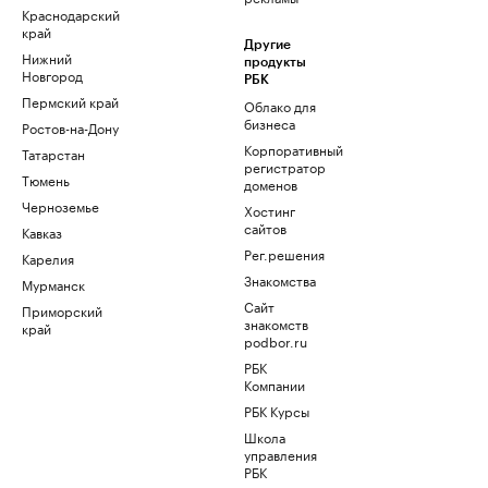
Краснодарский
край
Другие
Нижний
продукты
Новгород
РБК
Пермский край
Облако для
бизнеса
Ростов-на-Дону
Корпоративный
Татарстан
регистратор
Тюмень
доменов
Черноземье
Хостинг
сайтов
Кавказ
Рег.решения
Карелия
Знакомства
Мурманск
Сайт
Приморский
знакомств
край
podbor.ru
РБК
Компании
РБК Курсы
Школа
управления
РБК