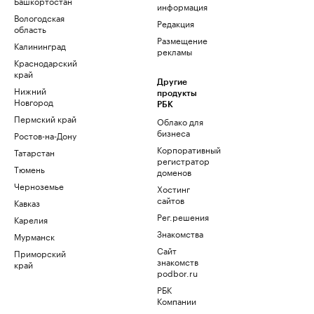
Башкортостан
информация
Вологодская
Редакция
область
Размещение
Калининград
рекламы
Краснодарский
край
Другие
Нижний
продукты
Новгород
РБК
Пермский край
Облако для
бизнеса
Ростов-на-Дону
Корпоративный
Татарстан
регистратор
Тюмень
доменов
Черноземье
Хостинг
сайтов
Кавказ
Рег.решения
Карелия
Знакомства
Мурманск
Сайт
Приморский
знакомств
край
podbor.ru
РБК
Компании