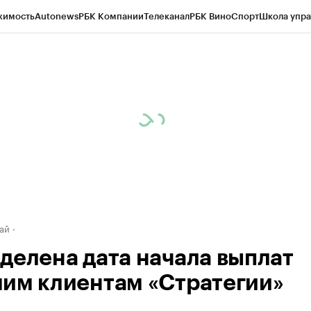
жимость
Autonews
РБК Компании
Телеканал
РБК Вино
Спорт
Школа упра
д
Стиль
Крипто
РБК Бизнес-среда
Дискуссионный клуб
Исследования
К
рагентов
Политика
Экономика
Бизнес
Технологии и медиа
Финансы
Рын
ай
делена дата начала выплат
им клиентам «Стратегии»