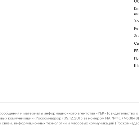
Об
Ко
до
Хо
Ре
Зн
Са
РБ
РБ
Шк
ения и материалы информационного агентства «РБК» (свидетельство о 
овых коммуникаций (Роскомнадзор) 09.12.2015 за номером ИА №ФС77-63848) 
 связи, информационных технологий и массовых коммуникаций (Роскомнадз