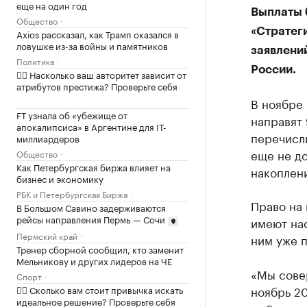
еще на один год
Выплаты 
Общество
«Стратеги
Axios рассказал, как Трамп оказался в
ловушке из-за войны и памятников
заявлени
Политика
России.
✍🏻 Насколько ваш авторитет зависит от
атрибутов престижа? Проверьте себя
В ноябре
FT узнала об «убежище от
направят 
апокалипсиса» в Аргентине для IT-
перечисли
миллиардеров
еще не до
Общество
Как Петербургская биржа влияет на
накоплен
бизнес и экономику
РБК и Петербургская Биржа
Право на
В Большом Савино задерживаются
рейсы направления Пермь — Сочи
имеют на
Пермский край
ним уже п
Тренер сборной сообщил, кто заменит
Мельникову и других лидеров на ЧЕ
«Мы сове
Спорт
ноябрь 20
✍🏻 Сколько вам стоит привычка искать
идеальное решение? Проверьте себя