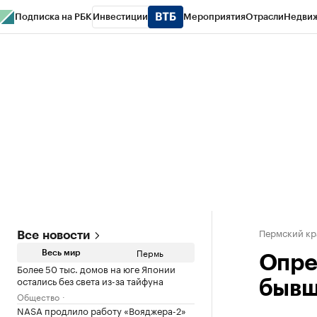
Подписка на РБК
Инвестиции
Мероприятия
Отрасли
Недви
РБК Курсы
РБК Life
Тренды
Визионеры
Национальные проекты
Горо
Спецпроекты СПб
Конференции СПб
Спецпроекты
Проверка конт
Пермский кр
Все новости
Пермь
Весь мир
Опре
Более 50 тыс. домов на юге Японии
остались без света из-за тайфуна
бывш
Общество
NASA продлило работу «Вояджера-2»