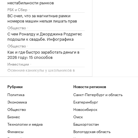
нестабильности рынков
РБК и Сбер
ВС счел, что за магнитные рамки
номеров машин нельзя лишать прав
Общество
С чем Роналду и Джорджина Родригес
подошли к свадьбе. Инфографика
Общество
Как и где быстро заработать деньги в
2026 году: 15 способов
Инвестиции
Осенние каникулы у школьников в
новом учебном году будут дольше
зимних
Общество
Рубрики
Новости регионов
Политика
Санкт-Петербург и область
Загрузить еще
Экономика
Екатеринбург
Общество
Новосибирск
Бизнес
Омск
Технологии и медиа
Башкортостан
Финансы
Вологодская область