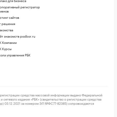
лако для бизнеса
рпоративный регистратор
менов
стинг сайтов
г.решения
акомства
йт знакомств podbor.ru
К Компании
К Курсы
ола управления РБК
регистрации средства массовой информации выдано Федеральной
и сетевого издания «РБК» (свидетельство о регистрации средства
ор) 03.12.2021 за номером ЭЛ №ФС77-82385) сопровождаются