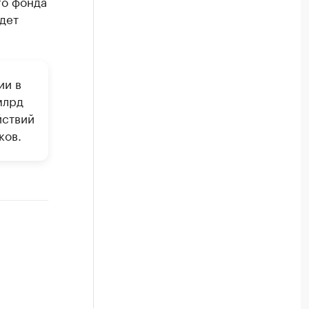
го фонда
дет
ии в
млрд
йствий
ков.