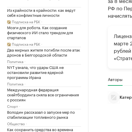
за 8 мес
РФ по Пе
Из крайности в крайности: как ведут
начислять
себя конфликтные личности
Подписка на РБК
Мозги для робота. Как создание
физического ИИ стало трендом для
Лиценз
стартапов
марте 2
Подписка на РБК
рублей
Два мирных жителя погибли после атак
дронов в Белгородской области
«Страт
Политика
NYT узнала, что удары США не
остановили развитие ядерной
программы Ирана
Авторы
Политика
Международная федерация
скейтбординга сняла все ограничения
Катер
с россиян
Спорт
Володин рассказал о запуске мер по
стабилизации топливного рынка
Общество
Как сохранить средства во времена