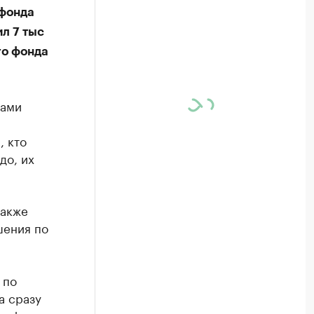
 фонда
л 7 тыс
го фонда
рами
, кто
до, их
также
шения по
 по
а сразу