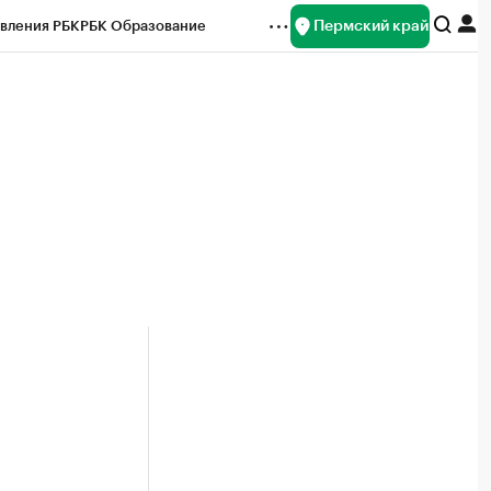
Пермский край
вления РБК
РБК Образование
редитные рейтинги
Франшизы
Газета
ок наличной валюты