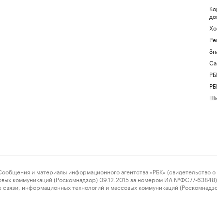
Ко
до
Хо
Ре
Зн
Са
РБ
РБ
Шк
ения и материалы информационного агентства «РБК» (свидетельство о 
овых коммуникаций (Роскомнадзор) 09.12.2015 за номером ИА №ФС77-63848) 
 связи, информационных технологий и массовых коммуникаций (Роскомнадз