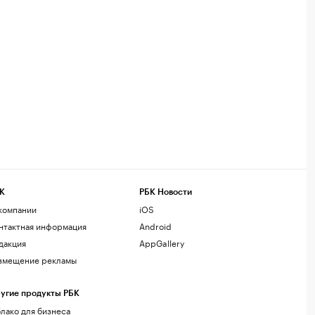
К
РБК Новости
компании
iOS
нтактная информация
Android
дакция
AppGallery
змещение рекламы
угие продукты РБК
лако для бизнеса