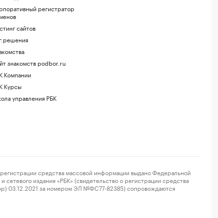
рпоративный регистратор
менов
стинг сайтов
г.решения
акомства
йт знакомств podbor.ru
К Компании
К Курсы
ола управления РБК
регистрации средства массовой информации выдано Федеральной
и сетевого издания «РБК» (свидетельство о регистрации средства
ор) 03.12.2021 за номером ЭЛ №ФС77-82385) сопровождаются