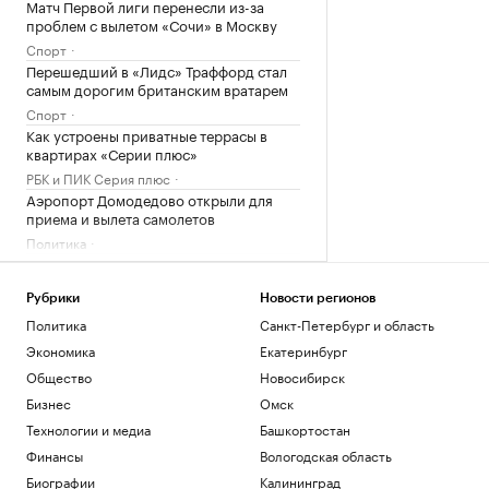
Матч Первой лиги перенесли из-за
проблем с вылетом «Сочи» в Москву
Спорт
Перешедший в «Лидс» Траффорд стал
самым дорогим британским вратарем
Спорт
Как устроены приватные террасы в
квартирах «Серии плюс»
РБК и ПИК Серия плюс
Аэропорт Домодедово открыли для
приема и вылета самолетов
Политика
Женщина и ребенок погибли во время
непогоды в Смоленске
Рубрики
Новости регионов
Общество
Политика
Санкт-Петербург и область
Загрузить еще
Экономика
Екатеринбург
Общество
Новосибирск
Бизнес
Омск
Технологии и медиа
Башкортостан
Финансы
Вологодская область
Биографии
Калининград