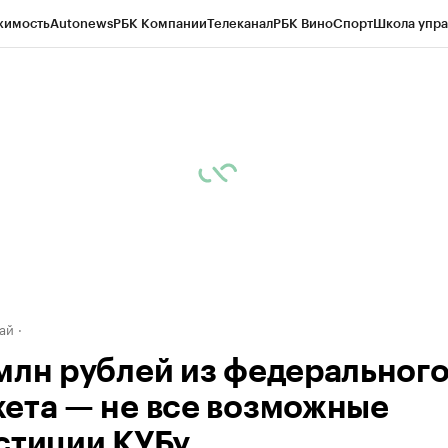
жимость
Autonews
РБК Компании
Телеканал
РБК Вино
Спорт
Школа упра
д
Стиль
Крипто
РБК Бизнес-среда
Дискуссионный клуб
Исследования
К
рагентов
Политика
Экономика
Бизнес
Технологии и медиа
Финансы
Рын
ай
млн рублей из федеральног
ета — не все возможные
стиции КУБу