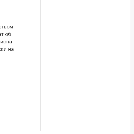
ством
ет об
гиона
ки на