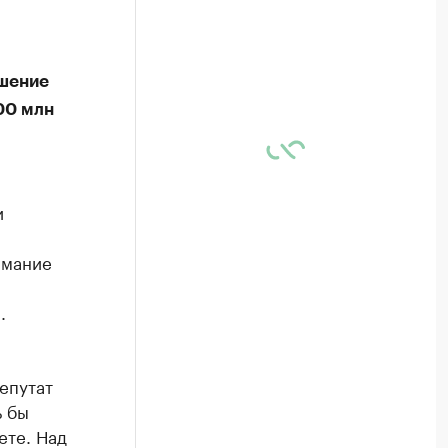
ешение
00 млн
и
имание
.
епутат
ь бы
ете. Над