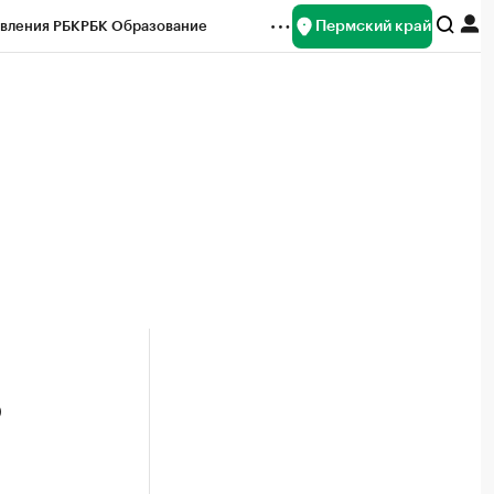
Пермский край
вления РБК
РБК Образование
редитные рейтинги
Франшизы
Газета
ок наличной валюты
о