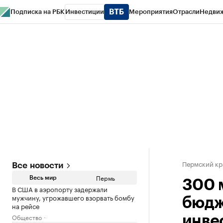
Подписка на РБК
Инвестиции
Мероприятия
Отрасли
Недви
РБК Курсы
РБК Life
Тренды
Визионеры
Национальные проекты
Горо
Спецпроекты СПб
Конференции СПб
Спецпроекты
Проверка конт
Пермский кр
Все новости
Пермь
Весь мир
300 
В США в аэропорту задержали
мужчину, угрожавшего взорвать бомбу
бюдж
на рейсе
Общество
инве