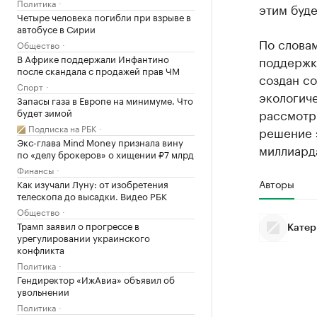
Политика
этим буде
Четыре человека погибли при взрыве в
автобусе в Сирии
По словам
Общество
В Африке поддержали Инфантино
поддержк
после скандала с продажей прав ЧМ
создан со
Спорт
экологич
Запасы газа в Европе на минимуме. Что
будет зимой
рассмотр
Подписка на РБК
решение 
Экс-глава Mind Money признала вину
миллиарда
по «делу брокеров» о хищении ₽7 млрд
Финансы
Авторы
Как изучали Луну: от изобретения
телескопа до высадки. Видео РБК
Общество
Трамп заявил о прогрессе в
Катер
урегулировании украинского
конфликта
Политика
Гендиректор «ИжАвиа» объявил об
увольнении
Политика