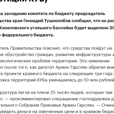
на заседании комитета по бюджету председатель
ьства края Геннадий Тушнолобов сообщил, что на р
Кизеловского угольного бассейна будет выделено 3
з федерального бюджета.
ель Правительства пояснил, что средства пойдут на
ое обустройство граждан, развитие инфраструктуры 
экологических проблем территории. Это заявление
о после того, как депутат Армен Гарслян обратил вн
о в проекте краевого бюджета на следующие три года
ржка территорий КУБа уменьшилась до 10 млн рублей
уктура легла на плечи 25 тысяч людей, которые там
т, — прокомментировал сокращение господдержки д
тельного Собрания Прикамья Армен Гарслян. — Очен
увидеть деньги на озвученные цели и в краевом бюдж