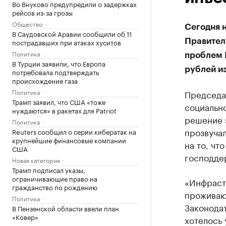
Во Внуково предупредили о задержках
рейсов из-за грозы
Общество
Сегодня 
В Саудовской Аравии сообщили об 11
пострадавших при атаках хуситов
Правител
Политика
проблем 
В Турции заявили, что Европа
рублей и
потребовала подтверждать
происхождение газа
Политика
Председат
Трамп заявил, что США «тоже
социальн
нуждаются» в ракетах для Patriot
решение 
Политика
прозвучал
Reuters сообщил о серии кибератак на
крупнейшие финансовые компании
на то, чт
США
господде
Новая категория
Трамп подписал указы,
ограничивающие право на
«Инфрастр
гражданство по рождению
проживаю
Политика
Законода
В Пензенской области ввели план
«Ковер»
хотелось 