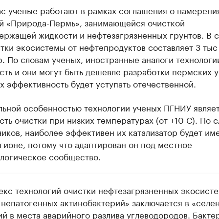
с ученые работают в рамках соглашения о намерени
й «Природа-Пермь», занимающейся очисткой
ержащей жидкости и нефтезагрязненных грунтов. В 
тки экосистемы от нефтепродуктов составляет 3 тыс
р. По словам ученых, иностранные аналоги технологи
сть и они могут быть дешевле разработки пермских у
х эффективность будет уступать отечественной.
льной особенностью технологии ученых ПГНИУ являе
ть очистки при низких температурах (от +10 С). По 
иков, наиболее эффективен их катализатор будет им
ионе, потому что адаптирован он под местное
логическое сообщество.
екс технологий очистки нефтезагрязненных экосисте
 непатогенных актинобактерий» заключается в «селе
ий в места аварийного разлива углеводородов. Бакте