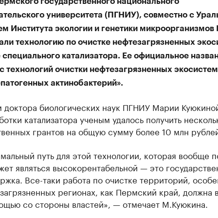
ермского государственного национального
ательского университета (ПГНИУ), совместно с Урал
ем Института экологии и генетики микроорганизмов 
али технологию по очистке нефтезагрязненных экос
е специального катализатора. Ее официальное назва
с технологий очистки нефтезагрязненных экосистем
епатогенных актинобактерий».
 доктора биологических наук ПГНИУ Марии Куюкиной
ботки катализатора ученым удалось получить несколь
венных грантов на общую сумму более 10 млн рублей
мальный путь для этой технологии, которая вообще п
жет являться высокорентабельной — это государстве
ржка. Все-таки работа по очистке территорий, особе
 загрязненных регионах, как Пермский край, должна 
ощью со стороны властей», — отмечает М.Куюкина.