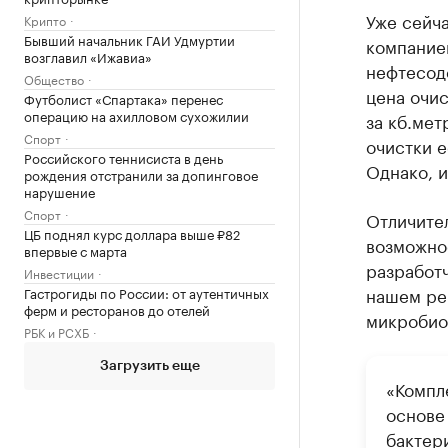
Уже сейча
Крипто
Бывший начальник ГАИ Удмуртии
компание
возглавил «Ижавиа»
нефтесод
Общество
цена очис
Футболист «Спартака» перенес
операцию на ахилловом сухожилии
за кб.мет
Спорт
очистки е
Российского теннисиста в день
Однако, и
рождения отстранили за допинговое
нарушение
Спорт
Отличите
ЦБ поднял курс доллара выше ₽82
возможнос
впервые с марта
разработч
Инвестиции
нашем рег
Гастрогиды по России: от аутентичных
ферм и ресторанов до отелей
микробио
РБК и РСХБ
Загрузить еще
«Компл
основе
бактер