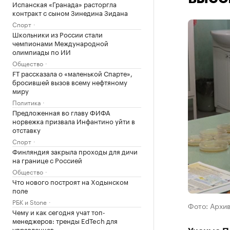
Испанская «Гранада» расторгла
контракт с сыном Зинедина Зидана
Спорт
Школьники из России стали
чемпионами Международной
олимпиады по ИИ
Общество
FT рассказала о «маленькой Спарте»,
бросившей вызов всему нефтяному
миру
Политика
Предложенная во главу ФИФА
норвежка призвала Инфантино уйти в
отставку
Спорт
Финляндия закрыла проходы для дичи
на границе с Россией
Общество
Что нового построят на Ходынском
поле
РБК и Stone
Фото: Архи
Чему и как сегодня учат топ-
менеджеров: тренды EdTech для
управленцев