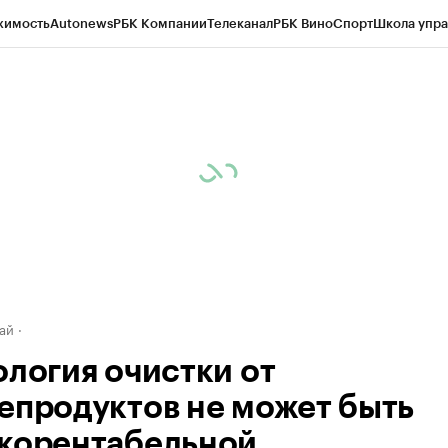
жимость
Autonews
РБК Компании
Телеканал
РБК Вино
Спорт
Школа упра
д
Стиль
Крипто
РБК Бизнес-среда
Дискуссионный клуб
Исследования
К
рагентов
Политика
Экономика
Бизнес
Технологии и медиа
Финансы
Рын
ай
ология очистки от
епродуктов не может быть
корентабельной