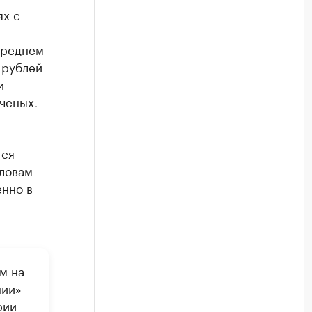
ях с
среднем
 рублей
и
ченых.
тся
словам
енно в
м на
нии»
рии