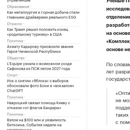
Ученые П
Образование
исследов
Как металлургия и горная добыча стали
главными драйверами реального ESG
отделени
Отрасли
разработ
Как Трамп решил положить конец
«родильному туризму» в США
на основ
Политика
«Комплек
Ахмату Кадырову присвоили звание
основе н
Героя Чеченской Республики
Общество
По словам
L'Equipe узнала о возможном уходе
Сафонова из ПСЖ летом 2027 года
лет разра
Спорт
государст
Иск о снятии «Яблока» с выборов
обосновали фото Бони и «вокзалом»
ChatGPT
«Опти
Политика
не мо
Навроцкий связал помощь Киеву с
подде
отказом «от флагов Бандеры»
таких
Политика
Взлом на $100 млн и уязвимость
с пом
биткоина. События недели на
крипторынке