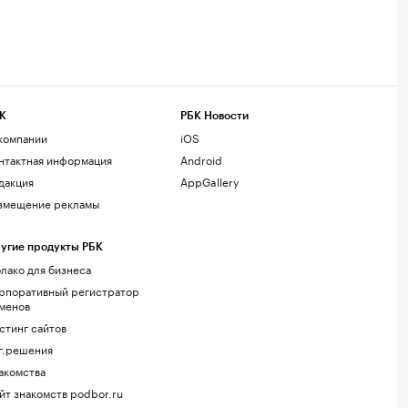
К
РБК Новости
компании
iOS
нтактная информация
Android
дакция
AppGallery
змещение рекламы
угие продукты РБК
лако для бизнеса
рпоративный регистратор
менов
стинг сайтов
г.решения
акомства
йт знакомств podbor.ru