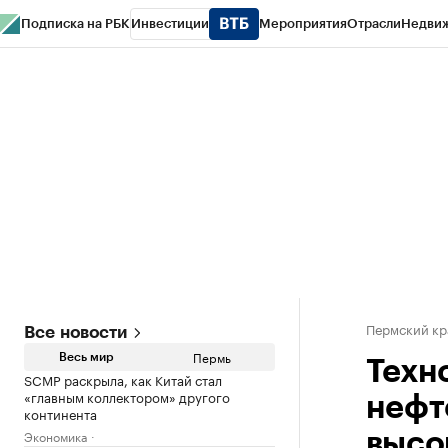
Подписка на РБК
Инвестиции
Мероприятия
Отрасли
Недви
РБК Курсы
РБК Life
Тренды
Визионеры
Национальные проекты
Горо
Спецпроекты СПб
Конференции СПб
Спецпроекты
Проверка конт
Пермский кр
Все новости
Пермь
Весь мир
Техн
SCMP раскрыла, как Китай стал
«главным коллектором» другого
нефт
континента
Экономика
высо