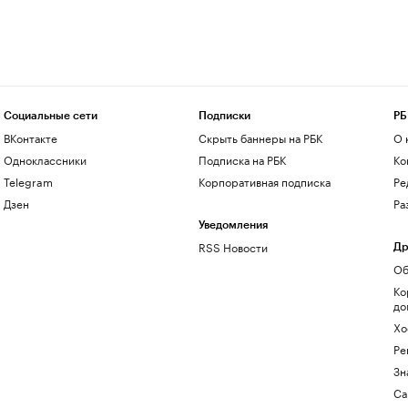
Социальные сети
Подписки
РБ
ВКонтакте
Скрыть баннеры на РБК
О 
Одноклассники
Подписка на РБК
Ко
Telegram
Корпоративная подписка
Ре
Дзен
Ра
Уведомления
RSS Новости
Др
Об
Ко
до
Хо
Ре
Зн
Са