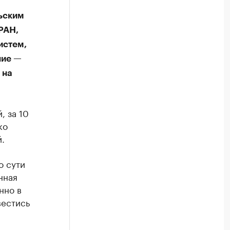
ьским
РАН,
истем,
ние —
 на
, за 10
ко
.
о сути
нная
нно в
вестись