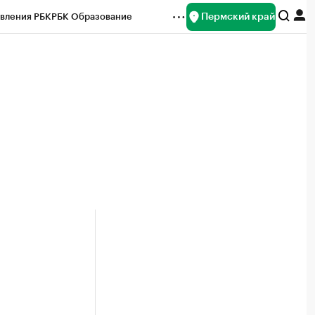
Пермский край
вления РБК
РБК Образование
редитные рейтинги
Франшизы
Газета
ок наличной валюты