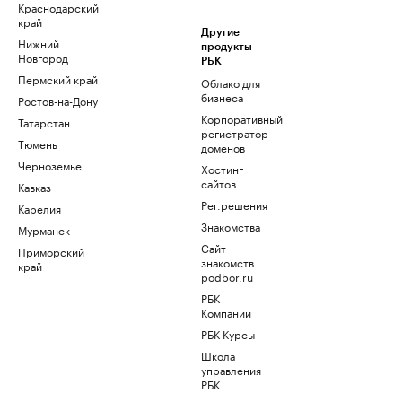
Краснодарский
край
Другие
Нижний
продукты
Новгород
РБК
Пермский край
Облако для
бизнеса
Ростов-на-Дону
Корпоративный
Татарстан
регистратор
Тюмень
доменов
Черноземье
Хостинг
сайтов
Кавказ
Рег.решения
Карелия
Знакомства
Мурманск
Сайт
Приморский
знакомств
край
podbor.ru
РБК
Компании
РБК Курсы
Школа
управления
РБК