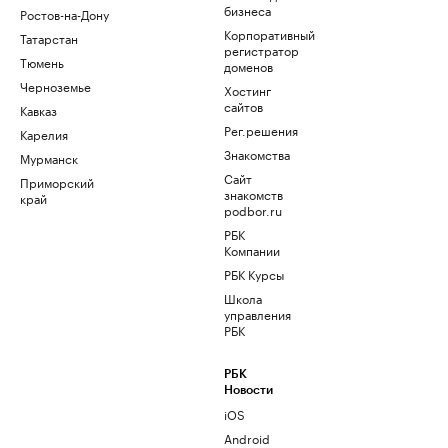
бизнеса
Ростов-на-Дону
Корпоративный
Татарстан
регистратор
Тюмень
доменов
Черноземье
Хостинг
сайтов
Кавказ
Рег.решения
Карелия
Знакомства
Мурманск
Сайт
Приморский
знакомств
край
podbor.ru
РБК
Компании
РБК Курсы
Школа
управления
РБК
РБК
Новости
iOS
Android