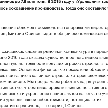
зились до 7,9 млн тонн. В 2015 году у «Уралкалия» та
ось сокращение производства. Тогда оно составило 
падения объемов производства генеральный директ
ий» Дмитрий Осипов видит в общей экономической с
и ожидалось, сложная рыночная конъюнктура в перво
ине 2016 года оказала существенное негативное вли
ционную деятельность ведущих игроков отрасли, в т
алкалия». Основные финансовые показатели объекти
ают ситуацию в калийной отрасли, которая сложилась
ном периоде. Мы продолжаем работать над внутренн
тивностью, чтобы нивелировать влияние негативного
ния рынка и укрепления национальной валюты, но уч
ий уровень нашей себестоимости, потенциал этих
риятий ограничен», — говорит Д.Осипов.