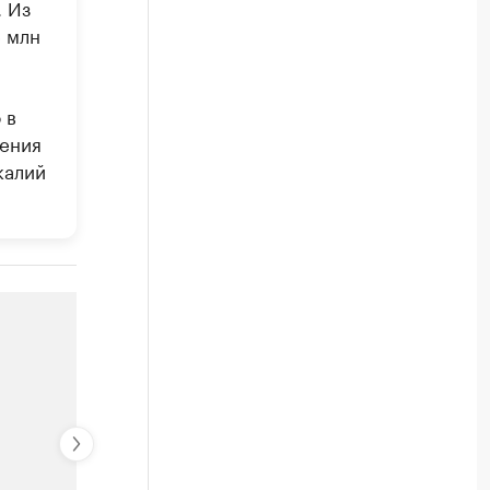
. Из
5 млн
 в
рения
калий