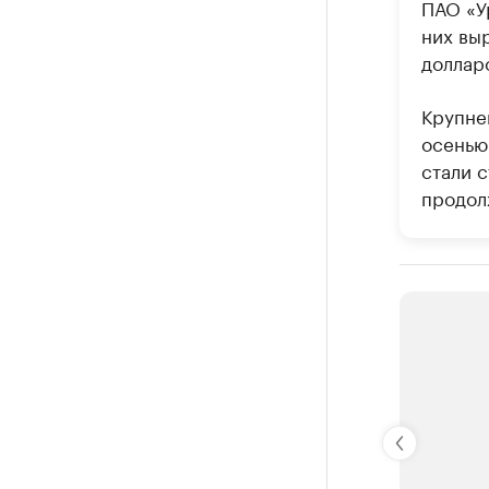
ПАО «Ур
них выр
доллар
Крупне
осенью 
стали с
продол