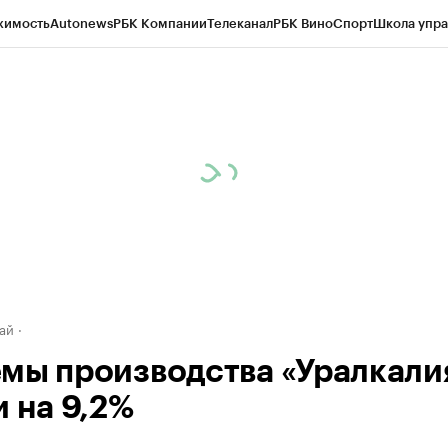
жимость
Autonews
РБК Компании
Телеканал
РБК Вино
Спорт
Школа упра
д
Стиль
Крипто
РБК Бизнес-среда
Дискуссионный клуб
Исследования
К
рагентов
Политика
Экономика
Бизнес
Технологии и медиа
Финансы
Рын
ай
мы производства «Уралкали
и на 9,2%