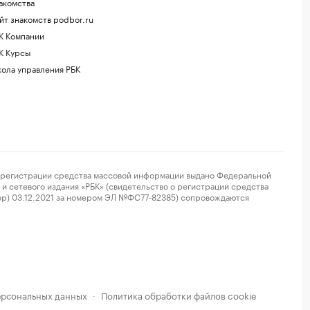
акомства
йт знакомств podbor.ru
К Компании
К Курсы
ола управления РБК
регистрации средства массовой информации выдано Федеральной
и сетевого издания «РБК» (свидетельство о регистрации средства
ор) 03.12.2021 за номером ЭЛ №ФС77-82385) сопровождаются
ерсональных данных
Политика обработки файлов cookie
·