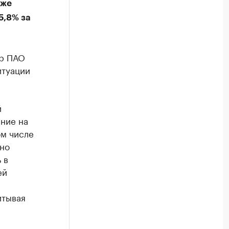
кже
5,8% за
ор ПАО
итуации
й
яние на
ом числе
вно
 в
ей
итывая