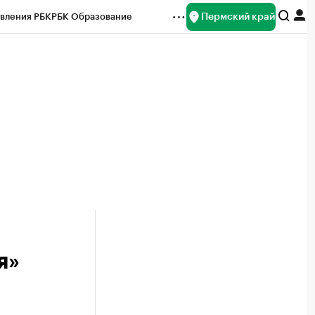
Пермский край
вления РБК
РБК Образование
редитные рейтинги
Франшизы
Газета
ок наличной валюты
я»