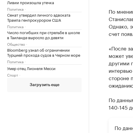
Ливии произошла утечка
Политика
По мнени
Сенат утвердил личного адвоката
Станислав
Трампа генпрокурором США
Однако, э
Политика
Число погибших при стрельбе в школе
счет появ
в Таиланде выросло до девяти
Общество
«После за
Bloomberg узнал об ограничении
может уве
Турцией прохода судов в Черном море
Политика
другими п
Умер отец Лионеля Месси
интервью 
Спорт
стороне п
ожиданию,
Загрузить еще
По данным
140-145 д
По дан