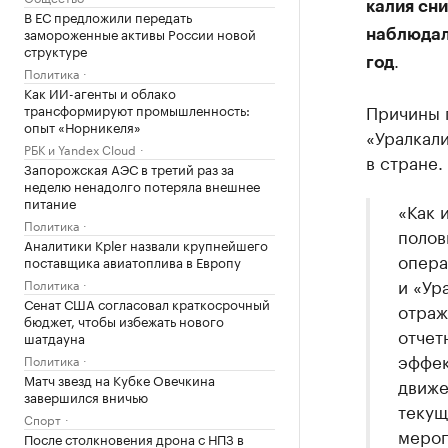
калия сни
В ЕС предложили передать
замороженные активы России новой
наблюдал
структуре
.
год
Политика
Как ИИ-агенты и облако
Причины 
трансформируют промышленность:
опыт «Норникеля»
«Уралкал
РБК и Yandex Cloud
в стране.
Запорожская АЭС в третий раз за
неделю ненадолго потеряла внешнее
питание
«Как 
Политика
полов
Аналитики Kpler назвали крупнейшего
опера
поставщика авиатоплива в Европу
и «Ур
Политика
Сенат США согласовал краткосрочный
отраж
бюджет, чтобы избежать нового
отчет
шатдауна
эффек
Политика
Матч звезд на Кубке Овечкина
движе
завершился вничью
текущ
Спорт
мероп
После столкновения дрона с НПЗ в