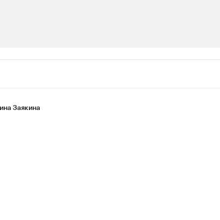
ии
шие производители и продавцы медийной п
 с информацией в каталоге
ина Заякина