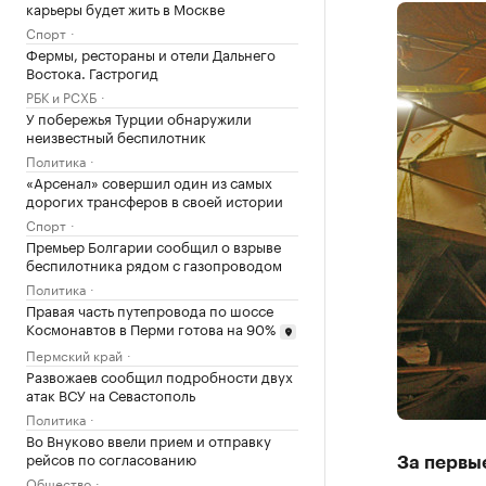
карьеры будет жить в Москве
Спорт
Фермы, рестораны и отели Дальнего
Востока. Гастрогид
РБК и РСХБ
У побережья Турции обнаружили
неизвестный беспилотник
Политика
«Арсенал» совершил один из самых
дорогих трансферов в своей истории
Спорт
Премьер Болгарии сообщил о взрыве
беспилотника рядом с газопроводом
Политика
Правая часть путепровода по шоссе
Космонавтов в Перми готова на 90%
Пермский край
Развожаев сообщил подробности двух
атак ВСУ на Севастополь
Политика
Во Внуково ввели прием и отправку
рейсов по согласованию
За первы
Общество