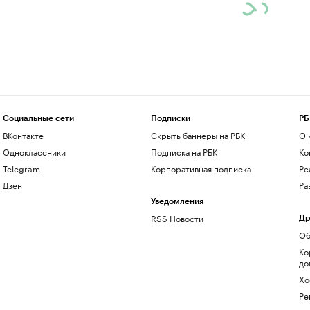
Социальные сети
Подписки
РБ
ВКонтакте
Скрыть баннеры на РБК
О 
Одноклассники
Подписка на РБК
Ко
Telegram
Корпоративная подписка
Ре
Дзен
Ра
Уведомления
RSS Новости
Др
Об
Ко
до
Хо
Ре