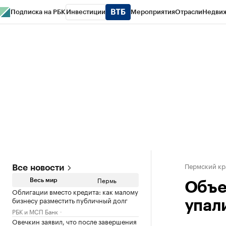
Подписка на РБК
Инвестиции
Мероприятия
Отрасли
Недви
РБК Курсы
РБК Life
Тренды
Визионеры
Национальные проекты
Горо
Спецпроекты СПб
Конференции СПб
Спецпроекты
Проверка конт
Пермский кр
Все новости
Пермь
Весь мир
Объе
Облигации вместо кредита: как малому
бизнесу разместить публичный долг
упал
РБК и МСП Банк
Овечкин заявил, что после завершения