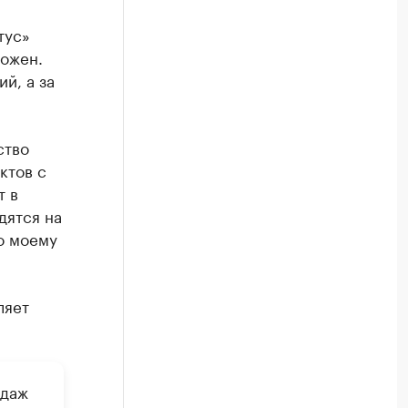
тус»
можен.
й, а за
ство
ктов с
т в
дятся на
о моему
ляет
одаж