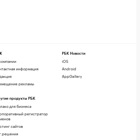
К
РБК Новости
компании
iOS
нтактная информация
Android
дакция
AppGallery
змещение рекламы
угие продукты РБК
лако для бизнеса
рпоративный регистратор
менов
стинг сайтов
г.решения