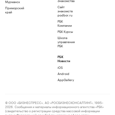
Знакомства
Мурманск
Сайт
Приморский
знакомств
край
podbor.ru
РБК
Компании
РБК Курсы
Школа
управления
РБК
РБК
Новости
iOS
Android
AppGallery
© ООО «БИЗНЕСПРЕСС», АО «РОСБИЗНЕСКОНСАЛТИНГ», 1995–
2026. Сообщения и материалы информационного агентства «РБК»
(свидетельство о регистрации средства массовой информации
выдано Федеральной службой по надзору в сфере связи,