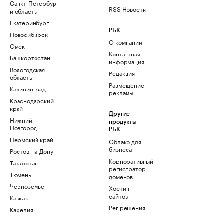
Санкт-Петербург
RSS Новости
и область
Екатеринбург
РБК
Новосибирск
О компании
Омск
Контактная
Башкортостан
информация
Вологодская
Редакция
область
Размещение
Калининград
рекламы
Краснодарский
край
Другие
Нижний
продукты
Новгород
РБК
Пермский край
Облако для
бизнеса
Ростов-на-Дону
Корпоративный
Татарстан
регистратор
Тюмень
доменов
Черноземье
Хостинг
сайтов
Кавказ
Рег.решения
Карелия