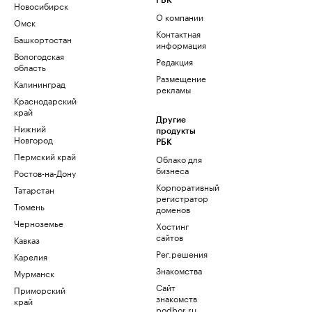
РБК
Новосибирск
О компании
Омск
Контактная
Башкортостан
информация
Вологодская
Редакция
область
Размещение
Калининград
рекламы
Краснодарский
край
Другие
Нижний
продукты
Новгород
РБК
Пермский край
Облако для
бизнеса
Ростов-на-Дону
Корпоративный
Татарстан
регистратор
Тюмень
доменов
Черноземье
Хостинг
сайтов
Кавказ
Рег.решения
Карелия
Знакомства
Мурманск
Сайт
Приморский
знакомств
край
podbor.ru