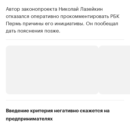
Автор законопроекта Николай Лазейкин
отказался оперативно прокомментировать РБК
Пермь причины его инициативы. Он пообещал
дать пояснения позже.
РБК Компании
РБК Компании
Введение критерия негативно скажется на
Крупные организации в
Крупнейшие
предпринимателях
нефтегазовой промышленности
недвижимос