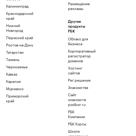
Размещение
Калининград
рекламы
Краснодарский
край
Другие
Нижний
продукты
Новгород
РБК
Пермский край
Облако для
бизнеса
Ростов-на-Дону
Корпоративный
Татарстан
регистратор
Тюмень
доменов
Черноземье
Хостинг
сайтов
Кавказ
Рег.решения
Карелия
Знакомства
Мурманск
Сайт
Приморский
знакомств
край
podbor.ru
РБК
Компании
РБК Курсы
Школа
управления