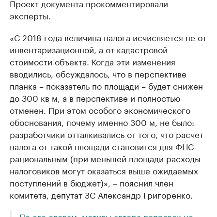
Проект документа прокомментировали
Найдите и проверьте данные в каталоге
Посмотрите данные
эксперты.
«С 2018 года величина налога исчисляется не от
инвентаризационной, а от кадастровой
стоимости объекта. Когда эти изменения
вводились, обсуждалось, что в перспективе
планка – показатель по площади – будет снижен
до 300 кв м, а в перспективе и полностью
отменен. При этом особого экономического
обоснования, почему именно 300 м, не было:
разработчики отталкивались от того, что расчет
налога от такой площади становится для ФНС
рациональным (при меньшей площади расходы
налоговиков могут оказаться выше ожидаемых
поступлений в бюджет)», – пояснил член
комитета, депутат ЗС Александр Григоренко.
По его словам, мотивы автора поправок не